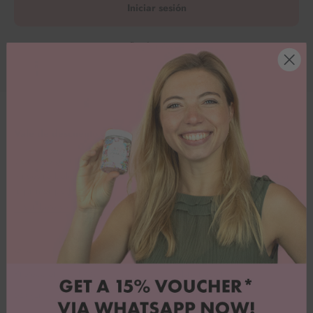
Iniciar sesión
Regístrate en
Vale de descuento del 15
¿Quieres grandes ofertas y mucha inspiración? Entonces suscríbete
a nuestro boletín de Whatsapp y consigue un 15% de descuento en
tu primer pedido.
¡Inscríbete ya!
GTC
Atención al cliente
Protección de datos
Sobre nosotros
PREGUNTAS FRECUENTES
Blog de recetas