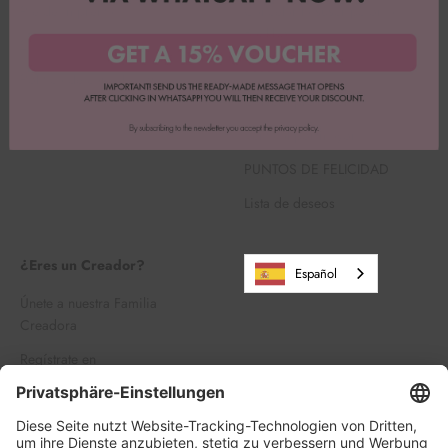
Pie de imprenta
Cancelar la suscripción a
Backbox
Envíos y devoluciones
Busca en
Política de cancelación
Carrera profesional
Venta al por mayor
PUNTOS DE FELICIDAD
Lista de deseos
¿Eres un Creador?
Español
Únete a nuestra Familia
Creadora
Regístrate en
Iniciar sesión