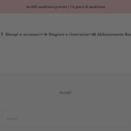
da 60€ spedizione gratuita | 1-4 giorni di spedizione
🥄 Stampi e accessori
☀️ Stagioni e ricorrenze
🍰 Abbonamento Ba
Accedi
e-mail