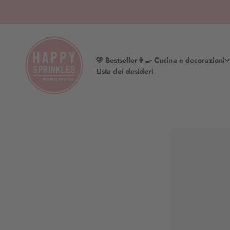
Vai al contenuto
HAPPY SPRINKLES | D2C
🩷 Bestseller
👩‍🍳 Cucina e decorazioni
Lista dei desideri