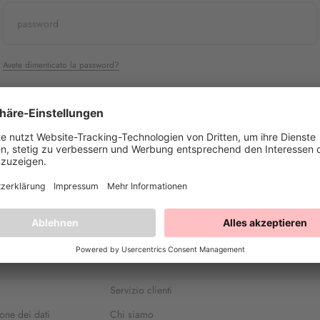
password
Avete dimenticato la password?
Accedi
Registro
Servizio clienti
one dei dati
Chi siamo