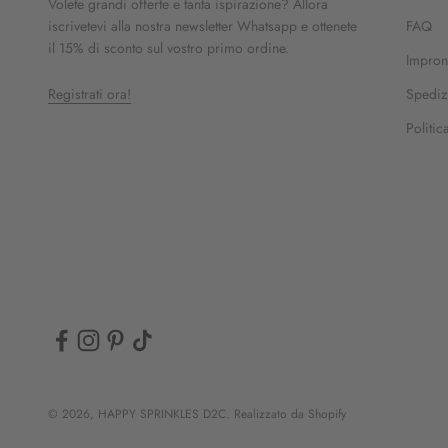
Volete grandi offerte e tanta ispirazione? Allora
iscrivetevi alla nostra newsletter Whatsapp e ottenete
FAQ
il 15% di sconto sul vostro primo ordine.
Impron
Registrati ora!
Spedizi
Politic
© 2026, HAPPY SPRINKLES D2C. Realizzato da Shopify