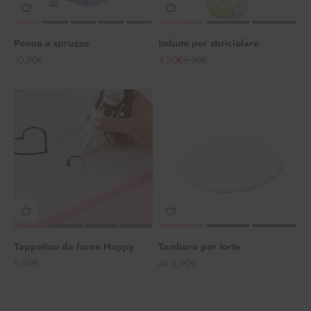
Penna a spruzzo
Imbuto per sbriciolare
Angebot
Angebot
Regulärer Preis
10,90€
4,90€
9,90€
Tappetino da forno Happy
Tamburo per torte
Angebot
Angebot
9,90€
ab 2,90€