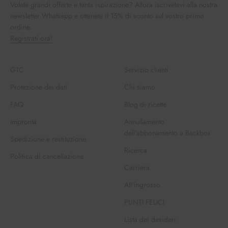
Volete grandi offerte e tanta ispirazione? Allora iscrivetevi alla nostra
newsletter Whatsapp e ottenete il 15% di sconto sul vostro primo
ordine.
Registrati ora!
GTC
Servizio clienti
Protezione dei dati
Chi siamo
FAQ
Blog di ricette
Impronta
Annullamento
dell'abbonamento a Backbox
Spedizione e restituzione
Ricerca
Politica di cancellazione
Carriera
All'ingrosso
PUNTI FELICI
Lista dei desideri