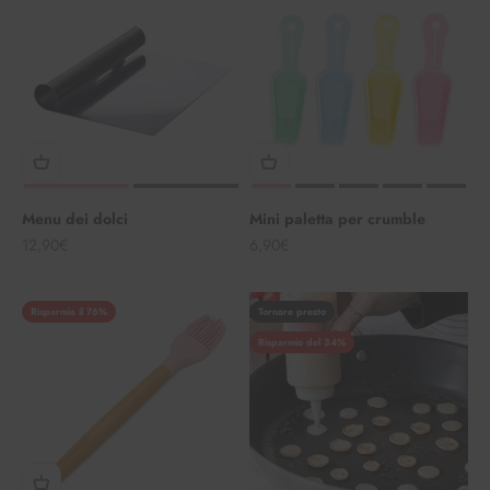
Menu dei dolci
Mini paletta per crumble
Angebot
Angebot
12,90€
6,90€
Risparmia il 76%
Tornare presto
Risparmio del 34%