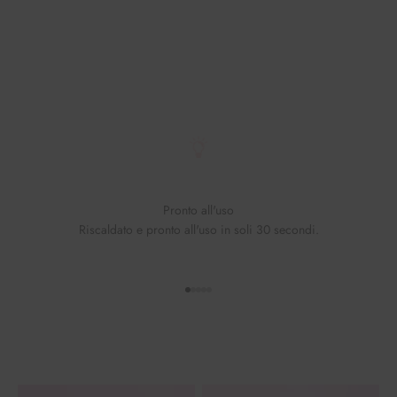
Pronto all'uso
Riscaldato e pronto all'uso in soli 30 secondi.
Vai all'elemento 1
Vai all'elemento 2
Vai all'elemento 3
Vai all'elemento 4
Vai all'elemento 5