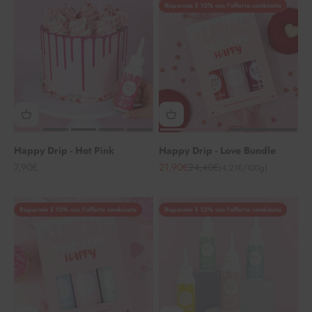
Risparmia il 10% con l'offerta combinata
Happy Drip - Hot Pink
Happy Drip - Love Bundle
Angebot
Angebot
Regulärer Preis
7,90€
21,90€
24,40€
(4,21€/100g)
Risparmia il 10% con l'offerta combinata
Risparmia il 13% con l'offerta combinata