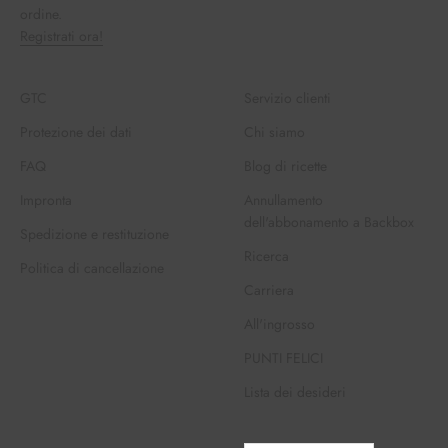
ordine.
Registrati ora!
GTC
Servizio clienti
Protezione dei dati
Chi siamo
FAQ
Blog di ricette
Impronta
Annullamento
dell'abbonamento a Backbox
Spedizione e restituzione
Ricerca
Politica di cancellazione
Carriera
All'ingrosso
PUNTI FELICI
Lista dei desideri