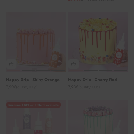
Happy Drip - Shiny Orange
Happy Drip - Cherry Red
Angebot
Angebot
7,90€
7,90€
(6,08€/100g)
(6,08€/100g)
Risparmia il 13% con l'offerta combinata