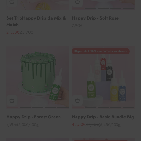
Set TrioHappy Drip da Mix &
Happy Drip - Soft Rose
Match
Angebot
7,90€
Angebot
Regulärer Preis
21,33€
23,70€
Risparmia il 10% con l'offerta combinata
Happy Drip - Forest Green
Happy Drip - Basic Bundle Big
Angebot
Angebot
Regulärer Preis
7,90€
42,50€
47,40€
(6,08€/100g)
(5,45€/100g)