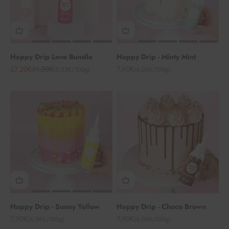
Happy Drip Love Bundle
Happy Drip - Minty Mint
Angebot
Regulärer Preis
Angebot
27,20€
31,20€
7,90€
(5,23€/100g)
(6,08€/100g)
Happy Drip - Sunny Yellow
Happy Drip - Choco Brown
Angebot
Angebot
7,90€
7,90€
(6,08€/100g)
(6,08€/100g)