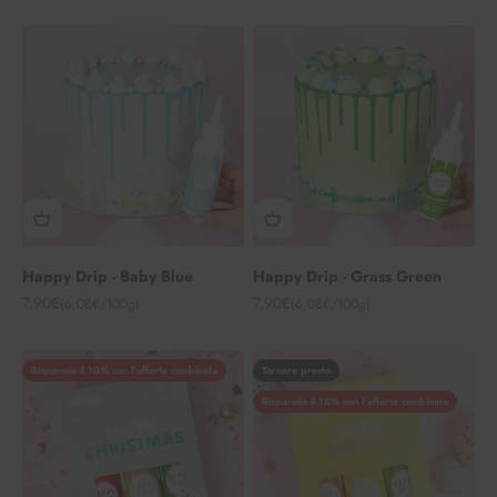
Happy Drip - Baby Blue
Happy Drip - Grass Green
Angebot
Angebot
7,90€
7,90€
(6,08€/100g)
(6,08€/100g)
Risparmia il 10% con l'offerta combinata
Tornare presto
Risparmia il 18% con l'offerta combinata