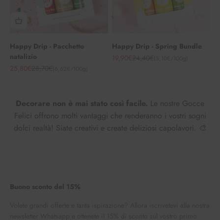
Happy Drip - Pacchetto
Happy Drip - Spring Bundle
natalizio
Angebot
Regulärer Preis
19,90€
24,40€
(5,10€/100g)
Angebot
Regulärer Preis
25,80€
28,70€
(6,62€/100g)
Decorare non è mai stato così facile.
Le nostre Gocce
Felici offrono molti vantaggi che renderanno i vostri sogni
dolci realtà! Siate creativi e create deliziosi capolavori. 🎨
Buono sconto del 15%
Volete grandi offerte e tanta ispirazione? Allora iscrivetevi alla nostra
newsletter Whatsapp e ottenete il 15% di sconto sul vostro primo