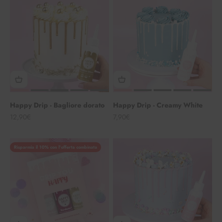
Happy Drip - Bagliore dorato
Happy Drip - Creamy White
Angebot
Angebot
12,90€
7,90€
Risparmia il 10% con l'offerta combinata