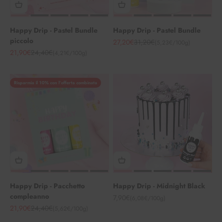
Happy Drip - Pastel Bundle
Happy Drip - Pastel Bundle
piccolo
Angebot
Regulärer Preis
27,20€
31,20€
(5,23€/100g)
Angebot
Regulärer Preis
21,90€
24,40€
(4,21€/100g)
Risparmia il 10% con l'offerta combinata
Happy Drip - Pacchetto
Happy Drip - Midnight Black
compleanno
Angebot
7,90€
(6,08€/100g)
Angebot
Regulärer Preis
21,90€
24,40€
(5,62€/100g)