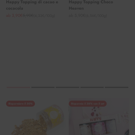
Happy Topping di cacao e
Happy Topping Choco
cocacola
Heaven
Angebot
Regulärer Preis
Angebot
ab 3,90€
5,90€
ab 5,90€
(4,33€/100g)
(6,56€/100g)
Risparmiare il 30%
Risparmia il 38% con il set