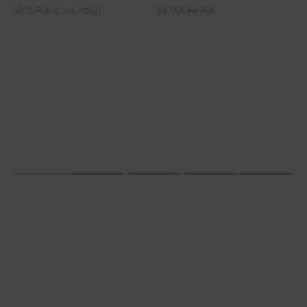
Angebot
Angebot
Regulärer Preis
ab 5,90€
34,90€
44,70€
(6,56€/100g)