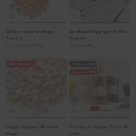
Cialda croccante Happy
Set Happy Topping it all Trio -
Topping
Beginner
Angebot
Angebot
Regulärer Preis
ab 5,90€
10,90€
17,70€
(6,56€/100g)
Risparmiare il 29%
Ricambio in un set
Risparmio del 22%
Happy Topping Milkshake
Trio Happy Topping Top it all -
Magic
Lover