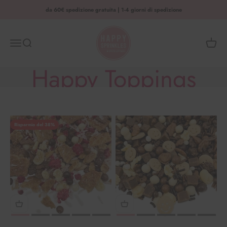
Vai al contenuto
da 60€ spedizione gratuita | 1-4 giorni di spedizione
HAPPY SPRINKLES | D2C
Menu
Ricerca
Cestino
Happy Toppings
Risparmio del 38%