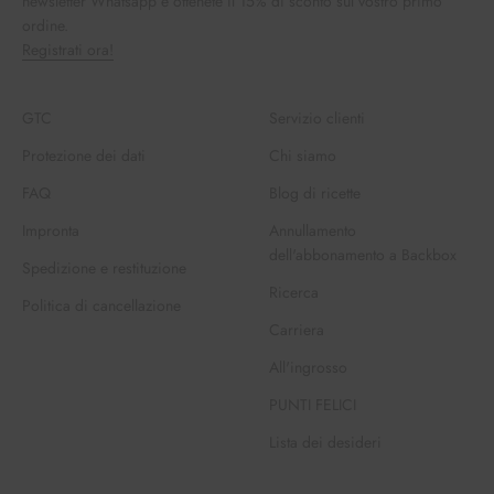
newsletter Whatsapp e ottenete il 15% di sconto sul vostro primo
ordine.
Registrati ora!
GTC
Servizio clienti
Protezione dei dati
Chi siamo
FAQ
Blog di ricette
Impronta
Annullamento
dell'abbonamento a Backbox
Spedizione e restituzione
Ricerca
Politica di cancellazione
Carriera
All'ingrosso
PUNTI FELICI
Lista dei desideri