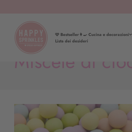
Vai al contenuto
HAPPY SPRINKLES | D2C
🩷 Bestseller
👩‍🍳 Cucina e decorazioni
Lista dei desideri
Miscele di cioc