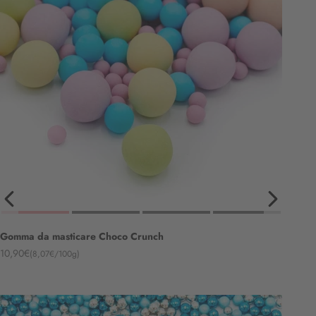
Gomma da masticare Choco Crunch
Angebot
10,90€
(8,07€/100g)