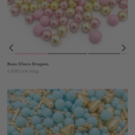
Buon Choco Dragées
Angebot
6,90€
(7,67€/100g)