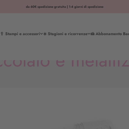
da 60€ spedizione gratuita | 1-4 giorni di spedizione
🥄 Stampi e accessori
☀️ Stagioni e ricorrenze
🍰 Abbonamento Ba
colato e metalli