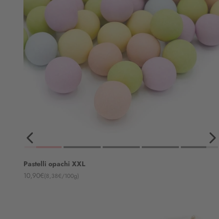
Pastelli opachi XXL
Angebot
10,90€
(8,38€/100g)