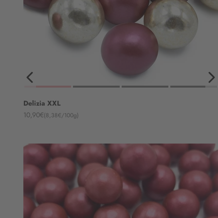
Delizia XXL
Angebot
10,90€
(8,38€/100g)