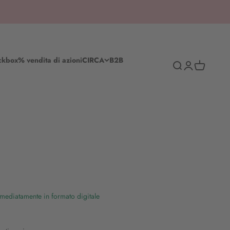
ckbox
% vendita di azioni
CIRCA
B2B
Ricerca
Accedi
Cestino del
mmediatamente in formato digitale