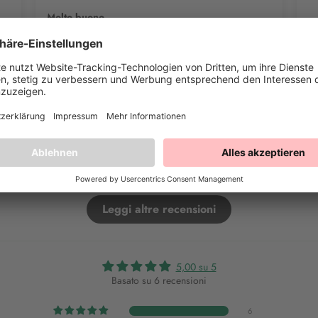
Molto buono
Con un buono regalo non si può mai sbagliare.
Ot
re
Valutazione completa
Va
Leggi altre recensioni
5,00 su 5
Basato su 6 recensioni
6