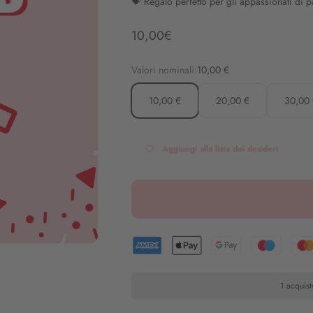
💝 Regalo perfetto per gli appassionati di p
Angebot
10,00€
Valori nominali:
10,00 €
10,00 €
20,00 €
30,00
Aggiungi alla lista dei desideri
1 acquist