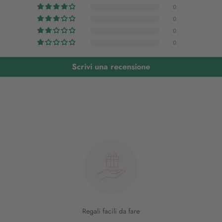
0
0
0
0
Scrivi una recensione
Regali facili da fare