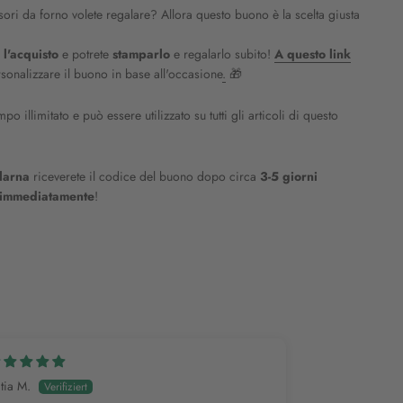
sori da forno volete regalare? Allora questo buono è la scelta giusta
 l'acquisto
e potrete
stamparlo
e regalarlo subito!
A questo link
sonalizzare il buono in base all'occasione
.
🎁
 illimitato e può essere utilizzato su tutti gli articoli di questo
larna
riceverete il codice del buono dopo circa
3-5 giorni
o immediatamente
!
tia M.
Carmen