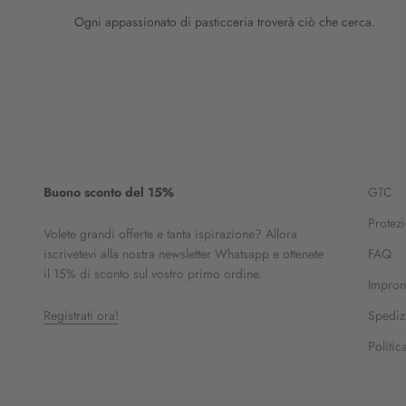
Ogni appassionato di pasticceria troverà ciò che cerca.
Buono sconto del 15%
GTC
Protezi
Volete grandi offerte e tanta ispirazione? Allora
iscrivetevi alla nostra newsletter Whatsapp e ottenete
FAQ
il 15% di sconto sul vostro primo ordine.
Impron
Registrati ora!
Spedizi
Politic