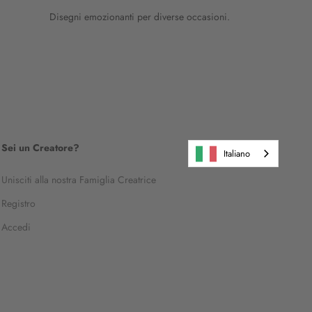
Disegni emozionanti per diverse occasioni.
Sei un Creatore?
Italiano
Unisciti alla nostra Famiglia Creatrice
Registro
Accedi