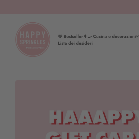
Vai al contenuto
HAPPY SPRINKLES | D2C
🩷 Bestseller
👩‍🍳 Cucina e decorazioni
Lista dei desideri