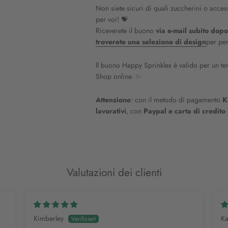
Non siete sicuri di quali zuccherini o acces
per voi! 💝
Riceverete il buono
via e-mail subito dopo
troverete una selezione di design
per per
Il buono Happy Sprinkles è valido per un tempo
Shop online. ✨
Attenzione
: con il metodo di pagamento
K
lavorativi
, con
Paypal e carta di credit
Valutazioni dei clienti
Kimberley
Ka