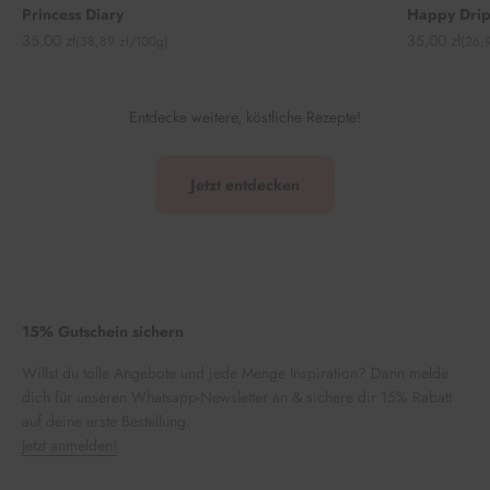
Princess Diary
Happy Drip
Angebot
Angebot
35,00 zł
35,00 zł
(38,89 zł/100g)
(26,
Entdecke weitere, köstliche Rezepte!
Jetzt entdecken
15% Gutschein sichern
Willst du tolle Angebote und jede Menge Inspiration? Dann melde
dich für unseren Whatsapp-Newsletter an & sichere dir 15% Rabatt
auf deine erste Bestellung.
Jetzt anmelden!