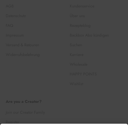
AGB
Kundenservice
Datenschutz
Über uns
FAQ
Rezepteblog
Impressum
Backbox Abo kündigen
Versand & Retouren
Suchen
Widerrufsbelehrung
Karriere
Wholesale
HAPPY POINTS
Wishlist
Are you a Creator?
Join our Creator Family
Register