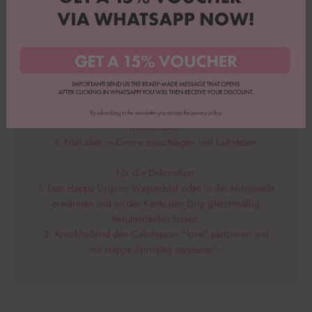
kaltstellen.
Fertigstellung:
1. Vor dem Schichten die Böden halbieren.
2. Den ersten Boden auf die Tortenplatte legen, den
Tortenring um den Boden stecken, an der Kante eine
Cremekante aufspritzen und das Innere mit 1/3 der
Himbeeren füllen, dies mit den folgenden 3 Böden
wiederholen.
3. Nun alles in Creme einschlagen und kalt stellen.
Für die Dekoration:
1. Den Happy Drip im Wasserbad oder in der Mikrowelle
erwärmen und an der Kante den Drip gleichmäßig
herunterlaufen lassen.
2. Anschließend den Caketopper "love" platzieren und
mit Happy Sprinkles verzieren!✨