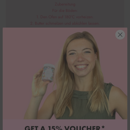
Zubereitung
Für die Böden:
1. Den Ofen auf 180°C vorheizen.
2. Butter schmelzen und abkühlen lassen.
3. Eier trennen.
4. Eigelb, 4 EL warmes Wasser, Zucker und Vanillezucker
schaumig schlagen.
5. Die Butter unter die Eigelbcreme rühren.
6. Eiweiß mit Salz steif schlagen und unter die Eicreme
geben.
7. Mehl, Speisestärke und Backpulver mischen und
unterheben. Den Teig am Besten auf zwei mit Backpapier
ausgelegten Formen (Ø 20cm) aufteilen. Ab in den Ofen
für 30-40 Minuten. Anschließend vollständig auskühlen
lassen.
Für die Creme:
1. Die Sahne mit Sahnesteif steif schlagen.
2. Den Frischkäse mit Puderzucker verrühren und die
Sahne unterheben. Am Besten nochmal 1 Stunde