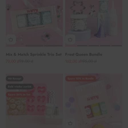
Mix & Match Sprinkle Trio Set
Frost Queen Bundle
Angebot
Regulärer Preis
Angebot
Regulärer Preis
70,00 zł
78,00 zł
162,00 zł
195,00 zł
Mit Rezept
Spare 10% im Bundle
Bald wieder zurück
Spare 36% im Set