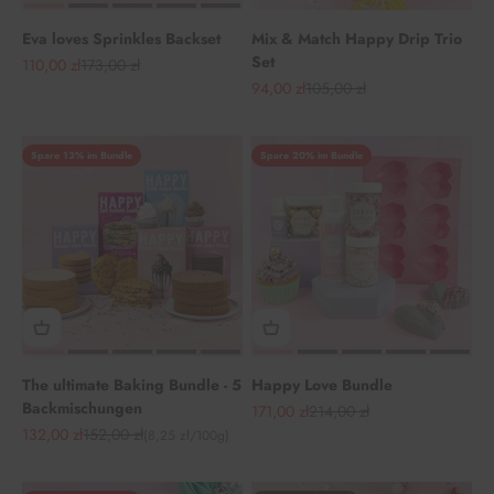
Eva loves Sprinkles Backset
Mix & Match Happy Drip Trio
Set
Angebot
Regulärer Preis
110,00 zł
173,00 zł
Angebot
Regulärer Preis
94,00 zł
105,00 zł
Spare 13% im Bundle
Spare 20% im Bundle
The ultimate Baking Bundle - 5
Happy Love Bundle
Backmischungen
Angebot
Regulärer Preis
171,00 zł
214,00 zł
Angebot
Regulärer Preis
132,00 zł
152,00 zł
(8,25 zł/100g)