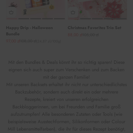
Happy Drip - Halloween
Christmas Favorites Trio Set
Bundle
Angebot
Regulärer Preis
88,00 zł
105,00 zł
Angebot
Regulärer Preis
97,00 zł
108,00 zł
(24,87 zł/100g)
Mit den Bundles & Deals könnt ihr so richtig sparen! Diese
eignen sich auch super zum Verschenken und zum Backen
mit der ganzen Familie!
Mit unseren Backsets erhaltet ihr nicht nur unterschiedlichstes
Backzubehör, sondern auch direkt ein oder mehrere
Rezepte, kreiert von unseren erfolgreichen
Backbloggerinnen, um bei Freunden und Familie groß
aufzutrumpfen! Alle besonderen Zutaten oder Tools (wie
beispielsweise Ausstechformen, Silikonformen oder Colour
Mill Lebensmittelfarben), die ihr für dieses Rezept benötigt,