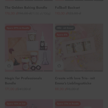
The Golden Baking Bundle
Fußball Backset
Angebot
Regulärer Preis
Angebot
Regulärer Preis
176,00 zł
196,00 zł
110,00 zł
123,00 zł
(11,00 zł/100g)
Spare 29% im Bundle
NEU - mit Emma!
Spare 8%
Magic for Professionals
Create with love Trio - mit
Bundle
Emma's Lieblingsstücke
Angebot
Regulärer Preis
Angebot
Regulärer Preis
171,00 zł
241,00 zł
88,00 zł
96,00 zł
Spare 10% im Set
Spare 17% im Bundle