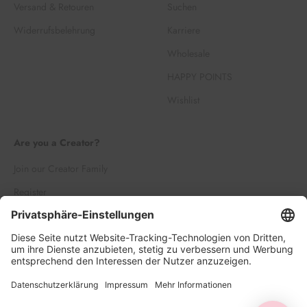
Versand & Retouren
Suchen
Widerrufsbelehrung
Karriere
Wholesale
HAPPY POINTS
Wishlist
Are you a Creator?
Join our Creator Family
Register
Log in