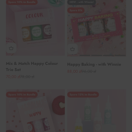
Spare 10% im Bundle
NEW - with Winnie!
Spare 8%
Mix & Match Happy Colour
Happy Baking - with Winnie
Trio Set
Angebot
Regulärer Preis
88,00 zł
96,00 zł
Angebot
Regulärer Preis
70,00 zł
78,00 zł
Spare 10% im Bundle
Spare 12% im Bundle