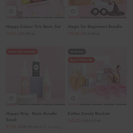
Happy Colour Trio Basic Set
Magic for Beginners Bundle
Angebot
Regulärer Preis
Angebot
Regulärer Preis
70,00 zł
78,00 zł
119,00 zł
133,00 zł
Spare 10% im Bundle
Mit Rezept
Spare 11% im Set
Happy Drip - Basic Bundle
Cotton Candy Backset
Small
Angebot
Regulärer Preis
162,00 zł
183,00 zł
Angebot
Regulärer Preis
97,00 zł
108,00 zł
(24,87 zł/100g)