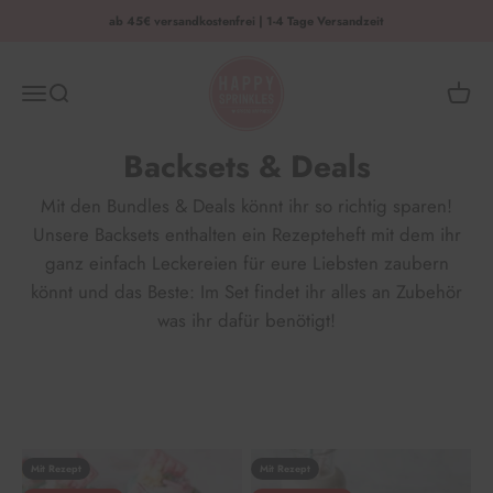
Zum Inhalt springen
ab 45€ versandkostenfrei | 1-4 Tage Versandzeit
HAPPY SPRINKLES | D2C
Menü
Suche
Waren
Backsets & Deals
Mit den Bundles & Deals könnt ihr so richtig sparen!
Unsere Backsets enthalten ein Rezepteheft mit dem ihr
ganz einfach Leckereien für eure Liebsten zaubern
könnt und das Beste: Im Set findet ihr alles an Zubehör
was ihr dafür benötigt!
Mit Rezept
Mit Rezept