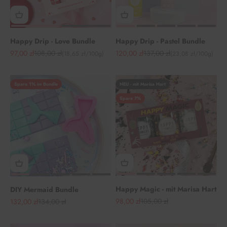
Happy Drip - Love Bundle
Happy Drip - Pastel Bundle
Angebot
Regulärer Preis
Angebot
Regulärer Preis
97,00 zł
108,00 zł
120,00 zł
137,00 zł
(18,65 zł/100g)
(23,08 zł/100g)
Spare 1% im Bundle
NEU - mit Marisa Hart
Spare 7%
Happy Magic - mit Marisa Hart
DIY Mermaid Bundle
Angebot
Regulärer Preis
98,00 zł
105,00 zł
Angebot
Regulärer Preis
132,00 zł
134,00 zł