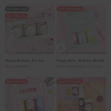
Bald wieder zurück
Spare 10% im Bundle
Spare 10% im Set
Happy Birthday Trio Set
Happy Drip - Birthday Bundle
Angebot
Regulärer Preis
Angebot
Regulärer Preis
79,00 zł
88,00 zł
97,00 zł
108,00 zł
(24,87 zł/100g)
Spare 10% im Set
Spare 11% im Bundle