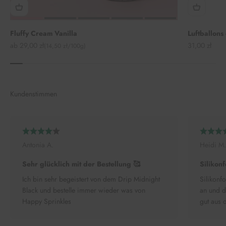
Fluffy Cream Vanilla
Luftballons
Angebot
Angebot
ab 29,00 zł
31,00 zł
(14,50 zł/100g)
Kundenstimmen
Antonia A.
Heidi M.
Sehr glücklich mit der Bestellung 🥰
Silikonf
Ich bin sehr begeistert von dem Drip Midnight
Silikonfo
Black und bestelle immer wieder was von
an und d
Happy Sprinkles
gut aus 