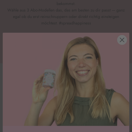
bekommst.
Wähle aus 3 Abo-Modellen das, das am besten zu dir passt — ganz
egal ob du erst reinschnuppern oder direkt richtig einsteigen
möchtest. #spreadhappiness
Jetzt losbacken
Happy Drips in allen Farben
Dekorieren war noch nie so einfach. Egal, ob du Backprofi bist oder
die Welt des Backens gerade erst entdeckst - der Happy Drip bringt
süße Freude beim Dekorieren für zu Hause.
alle anzeigen