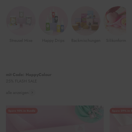
Streusel Mixe
Happy Drips
Backmischungen
Silikonformen
mit Code: HappyColour
25% FLASH SALE
alle anzeigen
Spare 10% im Bundle
Spare 29% im S