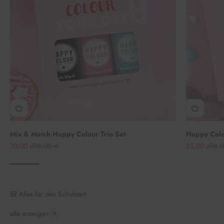
Mix & Match Happy Colour Trio Set
Happy Colou
Angebot
Regulärer Preis
Angebot
Regu
70,00 zł
78,00 zł
55,00 zł
78,0
🎒 Alles für den Schulstart
alle anzeigen