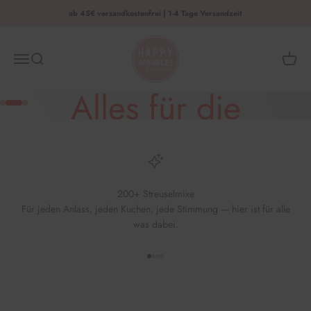
Zum Inhalt springen
ab 45€ versandkostenfrei | 1-4 Tage Versandzeit
HAPPY SPRINKLES | D2C
Menü
Suche
Waren
Alles für die
Gehe zu Element 1
Gehe zu Element 2
Gehe zu Element 3
Einschulung
200+ Streuselmixe
jetzt sichern
Für jeden Anlass, jeden Kuchen, jede Stimmung — hier ist für alle
was dabei.
Gehe zu Element 1
Gehe zu Element 2
Gehe zu Element 3
Gehe zu Element 4