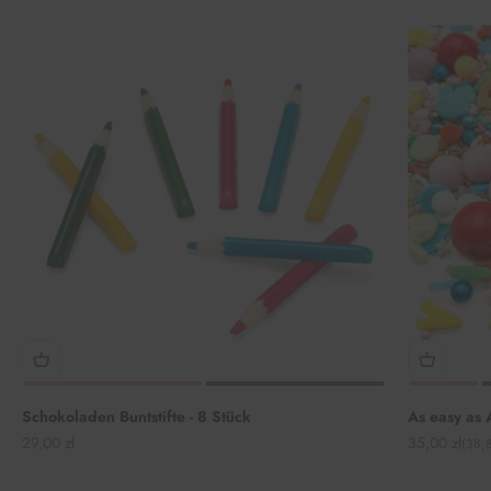
Schokoladen Buntstifte - 8 Stück
As easy as
Angebot
Angebot
29,00 zł
35,00 zł
(38,