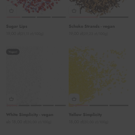
Sugar Lips
Schoko Strands - vegan
Angebot
Angebot
19,00 zł
19,00 zł
(21,11 zł/100g)
(29,23 zł/100g)
Vegan!
White Simplicity - vegan
Yellow Simplicity
Angebot
Angebot
ab 18,00 zł
18,00 zł
(20,00 zł/100g)
(20,00 zł/100g)