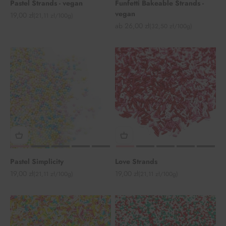
Pastel Strands - vegan
Funfetti Bakeable Strands -
vegan
Angebot
19,00 zł
(21,11 zł/100g)
Angebot
ab 26,00 zł
(32,50 zł/100g)
Pastel Simplicity
Love Strands
Angebot
Angebot
19,00 zł
19,00 zł
(21,11 zł/100g)
(21,11 zł/100g)