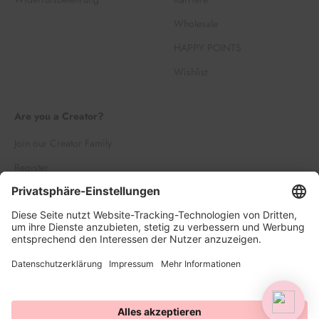
Wholesale
HAPPY POINTS
Wishlist
Are you a Creator?
Join our Creator Family
Register
Log in