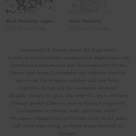
Black Simplicity - vegan
Silver Simplicity
Angebot
Angebot
18,00 zł
18,00 zł
(20,00 zł/100g)
(20,00 zł/100g)
Nonpareilles & Strands soweit das Auge reicht!
Zaubert im Handumdrehen wunderschöne Regenbögen und
kunterbunte Kunstwerke auf eure Backkreationen! Mit den
kleinen aber feinen Zuckerperlen und -stäbchen könnt ihr
euch in der Küche kreativ austoben und eure Torten,
Cupcakes, Donuts und Co. wunderbar verzieren!
Ob gelb, orange, rot, grün, blau oder lila - euch sind keine
Grenzen gesetzt! Oder wie wäre es klassisch elegant mit
Zuckerperlen in schwarz, weiß, gold oder silber?
Mit unseren Nonpareilles und Strands macht ihr auf jeden
Fall immer alles richtig, um Farbe in eure Backwelt zu
bringen!