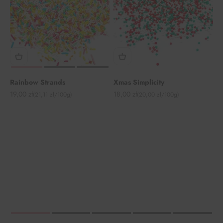
Rainbow Strands
Xmas Simplicity
Angebot
Angebot
19,00 zł
18,00 zł
(21,11 zł/100g)
(20,00 zł/100g)