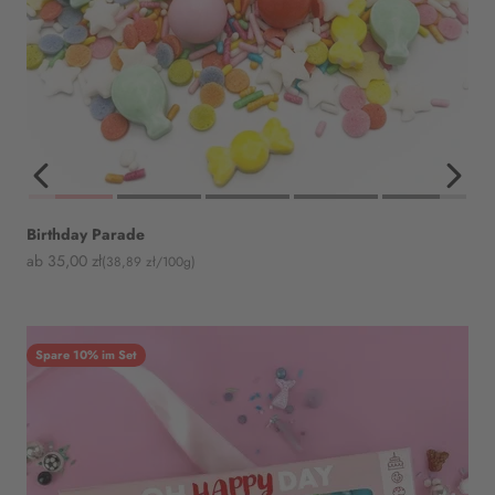
Birthday Parade
Angebot
ab 35,00 zł
(38,89 zł/100g)
Spare 10% im Set