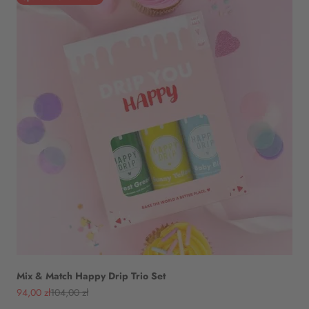
Mix & Match Happy Drip Trio Set
Angebot
Regulärer Preis
94,00 zł
104,00 zł