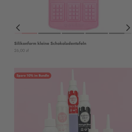
Silikonform kleine Schokoladentafeln
Angebot
26,00 zł
Spare 10% im Bundle