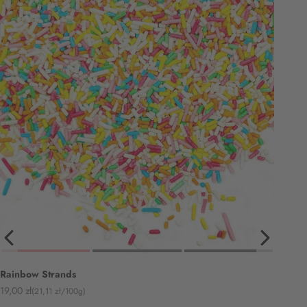
Rainbow Strands
Angebot
19,00 zł
(21,11 zł/100g)