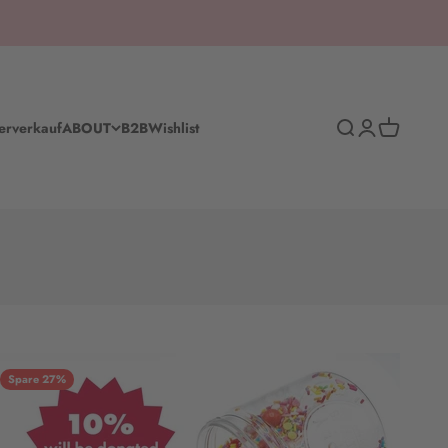
Suche
Anmelden
Warenkorb
erverkauf
ABOUT
B2B
Wishlist
Spare 27%