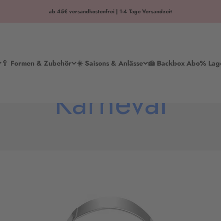
ab 45€ versandkostenfrei | 1-4 Tage Versandzeit
🥄 Formen & Zubehör
☀️ Saisons & Anlässe
🍰 Backbox Abo
% Lag
Karneval