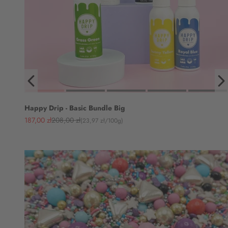
Happy Drip - Basic Bundle Big
Angebot
Regulärer Preis
187,00 zł
208,00 zł
(23,97 zł/100g)