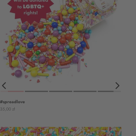
#spreadlove
Angebot
35,00 zł