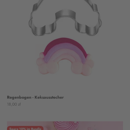
Regenbogen - Keksausstecher
Angebot
18,00 zł
Spare 10% im Bundle