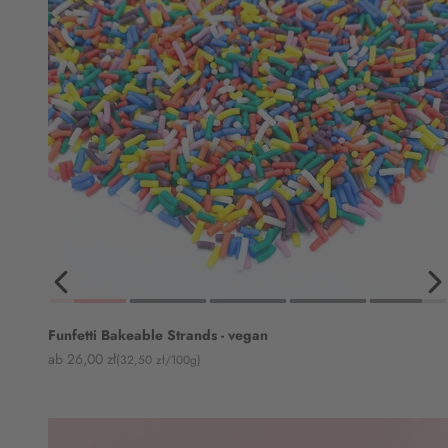
Funfetti Bakeable Strands - vegan
Angebot
ab 26,00 zł
(32,50 zł/100g)