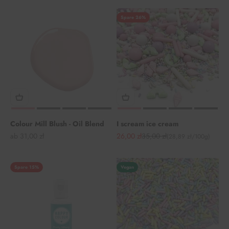
Spare 26%
Colour Mill Blush - Oil Blend
I scream ice cream
Angebot
Angebot
Regulärer Preis
ab 31,00 zł
26,00 zł
35,00 zł
(28,89 zł/100g)
Spare 15%
Vegan