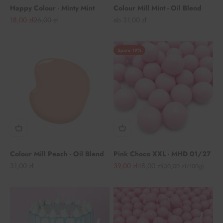
Happy Colour - Minty Mint
Colour Mill Mint - Oil Blend
Angebot
Regulärer Preis
Angebot
18,00 zł
26,00 zł
ab 31,00 zł
Spare 19%
Colour Mill Peach - Oil Blend
Pink Choco XXL - MHD 01/27
Angebot
Angebot
Regulärer Preis
31,00 zł
39,00 zł
48,00 zł
(30,00 zł/100g)