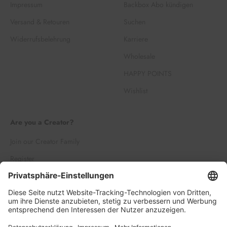
Impressum
Backbox Abo kündigen
Versand & Retouren
Suchen
Widerrufsbelehrung
Karriere
Wholesale
HAPPY POINTS
Wishlist
Are you a Creator?
Join our Creator Family
Register
Log in