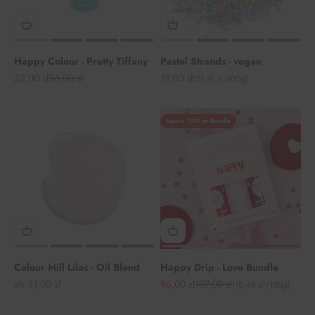
Happy Colour - Pretty Tiffany
Pastel Strands - vegan
Angebot
Regulärer Preis
Angebot
22,00 zł
26,00 zł
19,00 zł
(21,11 zł/100g)
Spare 10% im Bundle
Colour Mill Lilac - Oil Blend
Happy Drip - Love Bundle
Angebot
Angebot
Regulärer Preis
ab 31,00 zł
96,00 zł
107,00 zł
(18,46 zł/100g)