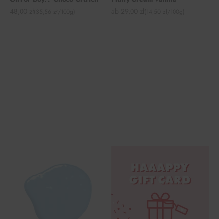
Angebot
Angebot
48,00 zł
ab 29,00 zł
(35,56 zł/100g)
(14,50 zł/100g)