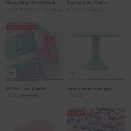
Happy Drip - Pastel Bundle
Sponge Cake Vanilla
Angebot
Regulärer Preis
Angebot
120,00 zł
137,00 zł
31,00 zł
(23,08 zł/100g)
(7,75 zł/100g)
Spare 2% im Bundle
DIY Mermaid Bundle
Tortenständer Mint groß
Angebot
Regulärer Preis
Angebot
131,00 zł
134,00 zł
153,00 zł
Spare 19%