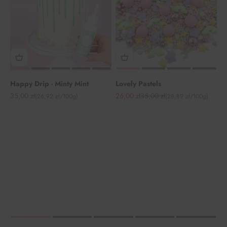
Happy Drip - Minty Mint
Lovely Pastels
Angebot
Angebot
Regulärer Preis
35,00 zł
26,00 zł
35,00 zł
(26,92 zł/100g)
(28,89 zł/100g)