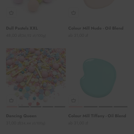
Dull Pastels XXL
Colour Mill Nude - Oil Blend
Angebot
Angebot
48,00 zł
ab 31,00 zł
(36,92 zł/100g)
Dancing Queen
Colour Mill Tiffany - Oil Blend
Angebot
Angebot
31,00 zł
ab 31,00 zł
(34,44 zł/100g)