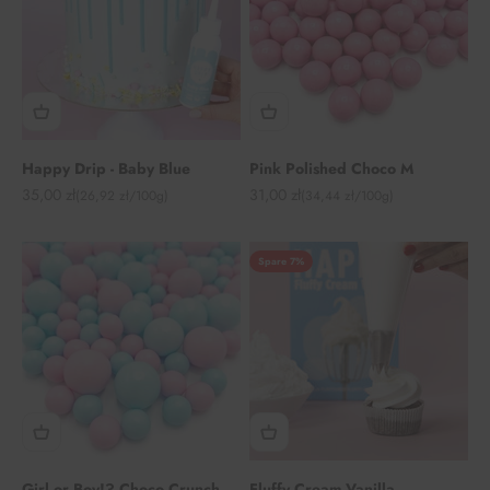
Happy Drip - Baby Blue
Pink Polished Choco M
Angebot
Angebot
35,00 zł
31,00 zł
(26,92 zł/100g)
(34,44 zł/100g)
Spare 7%
Girl or Boy!? Choco Crunch
Fluffy Cream Vanilla