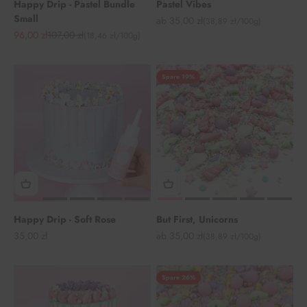
Happy Drip - Pastel Bundle
Pastel Vibes
Small
Angebot
ab 35,00 zł
(38,89 zł/100g)
Angebot
Regulärer Preis
96,00 zł
107,00 zł
(18,46 zł/100g)
Spare 19%
Happy Drip - Soft Rose
But First, Unicorns
Angebot
Angebot
35,00 zł
ab 35,00 zł
(38,89 zł/100g)
Spare 26%