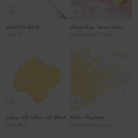
Loch-Tülle JEM 0
Happy Drip - Sunny Yellow
Angebot
Angebot
13,00 zł
35,00 zł
(26,92 zł/100g)
Colour Mill Yellow - Oil Blend
Yellow Simplicity
Angebot
Angebot
ab 31,00 zł
18,00 zł
(20,00 zł/100g)