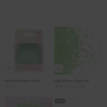
Muffin-Förmchen Grün
Light Green Simplicity
Angebot
Angebot
16,00 zł
18,00 zł
(20,00 zł/100g)
Vegan!