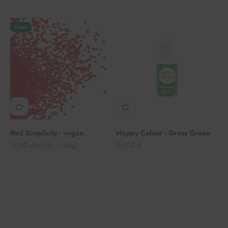
Vegan
Red Simplicity - vegan
Happy Colour - Grass Green
Angebot
Angebot
18,00 zł
26,00 zł
(20,00 zł/100g)