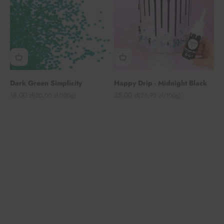
Dark Green Simplicity
Happy Drip - Midnight Black
Angebot
Angebot
18,00 zł
35,00 zł
(20,00 zł/100g)
(26,92 zł/100g)