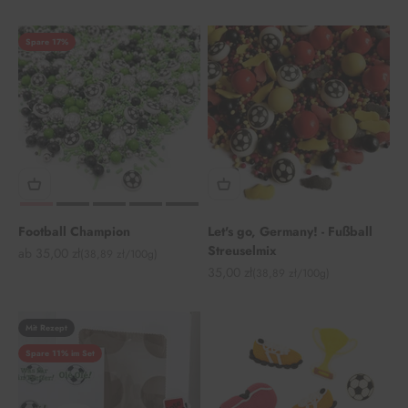
Spare 17%
Football Champion
Let's go, Germany! - Fußball
Streuselmix
Angebot
ab 35,00 zł
(38,89 zł/100g)
Angebot
35,00 zł
(38,89 zł/100g)
Mit Rezept
Spare 11% im Set