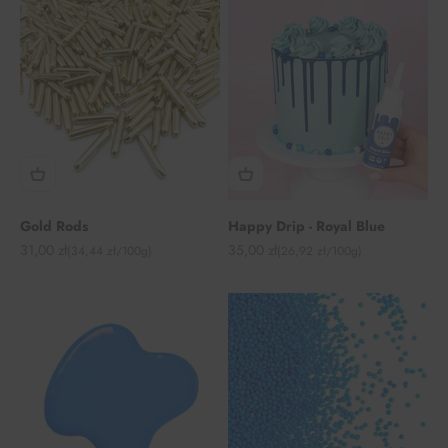
Gold Rods
Happy Drip - Royal Blue
Angebot
Angebot
31,00 zł
35,00 zł
(34,44 zł/100g)
(26,92 zł/100g)