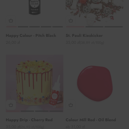
Happy Colour - Pitch Black
St. Pauli Kiezkicker
Angebot
Angebot
26,00 zł
35,00 zł
(38,89 zł/100g)
Happy Drip - Cherry Red
Colour Mill Red - Oil Blend
Angebot
Angebot
35,00 zł
ab 31,00 zł
(26,92 zł/100g)