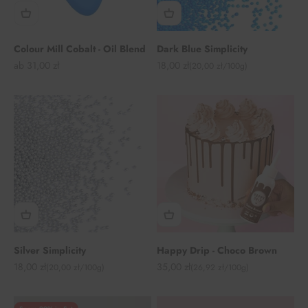
Colour Mill Cobalt - Oil Blend
Dark Blue Simplicity
Angebot
Angebot
ab 31,00 zł
18,00 zł
(20,00 zł/100g)
Silver Simplicity
Happy Drip - Choco Brown
Angebot
Angebot
18,00 zł
35,00 zł
(20,00 zł/100g)
(26,92 zł/100g)