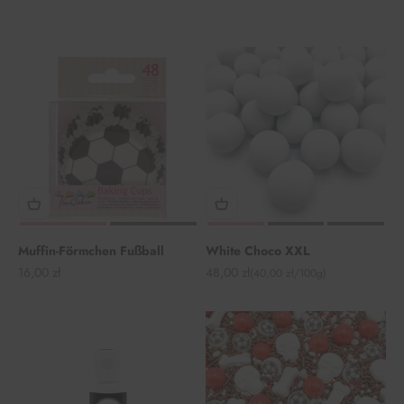
Muffin-Förmchen Fußball
White Choco XXL
Angebot
Angebot
16,00 zł
48,00 zł
(40,00 zł/100g)