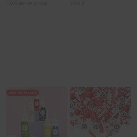
Angebot
Angebot
35,00 zł
31,00 zł
(38,89 zł/100g)
Spare 10% im Bundle