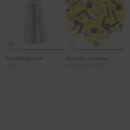
Gras-Tülle JEM 234
Kick it like champions
Angebot
Angebot
13,00 zł
35,00 zł
(38,89 zł/100g)