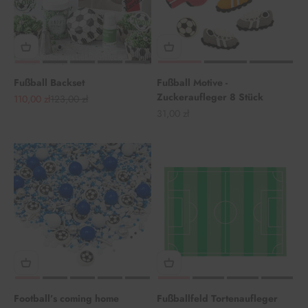
Fußball Backset
Fußball Motive -
Zuckeraufleger 8 Stück
Angebot
Regulärer Preis
110,00 zł
123,00 zł
Angebot
31,00 zł
Football’s coming home
Fußballfeld Tortenaufleger