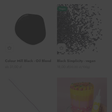
Vegan
Colour Mill Black - Oil Blend
Black Simplicity - vegan
Angebot
Angebot
ab 31,00 zł
18,00 zł
(20,00 zł/100g)