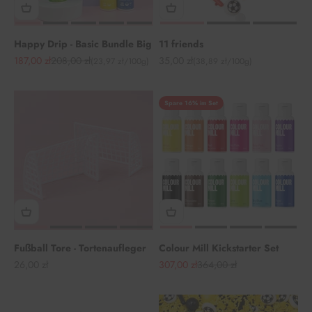
Happy Drip - Basic Bundle Big
11 friends
Angebot
Regulärer Preis
Angebot
187,00 zł
208,00 zł
35,00 zł
(23,97 zł/100g)
(38,89 zł/100g)
Spare 16% im Set
Fußball Tore - Tortenaufleger
Colour Mill Kickstarter Set
Angebot
Angebot
Regulärer Preis
26,00 zł
307,00 zł
364,00 zł