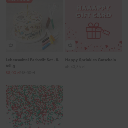
Spare 22% im Set
Lebensmittel Farbstift Set - 8-
Happy Sprinkles Gutschein
teilig
Angebot
ab 43,86 zł
Angebot
Regulärer Preis
88,00 zł
113,00 zł