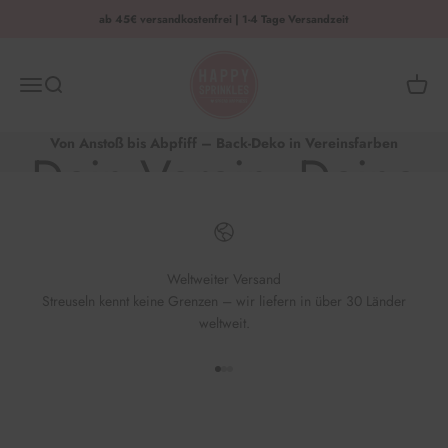
Zum Inhalt springen
ab 45€ versandkostenfrei | 1-4 Tage Versandzeit
HAPPY SPRINKLES | D2C
Menü
Suche
Waren
Von Anstoß bis Abpfiff – Back-Deko in Vereinsfarben
Dein Verein. Deine
Back-Kreation.
Weltweiter Versand
Streuseln kennt keine Grenzen – wir liefern in über 30 Länder
Jetzt losbacken & jubeln
weltweit.
Gehe zu Element 1
Gehe zu Element 2
Gehe zu Element 3