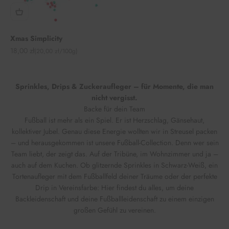
Xmas Simplicity
Angebot
18,00 zł
(20,00 zł/100g)
Sprinkles, Drips & Zuckeraufleger – für Momente, die man
nicht vergisst.
Backe für dein Team
Fußball ist mehr als ein Spiel. Er ist Herzschlag, Gänsehaut,
kollektiver Jubel. Genau diese Energie wollten wir in Streusel packen
– und herausgekommen ist unsere Fußball-Collection. Denn wer sein
Team liebt, der zeigt das. Auf der Tribüne, im Wohnzimmer und ja –
auch auf dem Kuchen. Ob glitzernde Sprinkles in Schwarz-Weiß, ein
Tortenaufleger mit dem Fußballfeld deiner Träume oder der perfekte
Drip in Vereinsfarbe: Hier findest du alles, um deine
Backleidenschaft und deine Fußballleidenschaft zu einem einzigen
großen Gefühl zu vereinen.