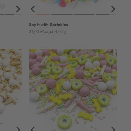
Say it with Sprinkles
Angebot
31,00 zł
(34,44 zł/100g)