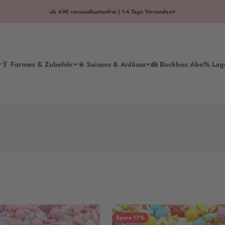
ab 45€ versandkostenfrei | 1-4 Tage Versandzeit
🥄 Formen & Zubehör
☀️ Saisons & Anlässe
🍰 Backbox Abo
% Lag
Spare 17%