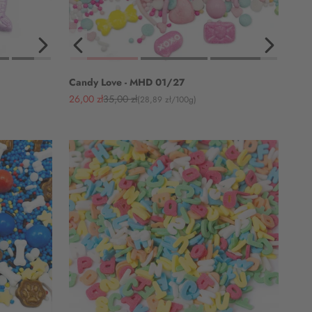
Candy Love - MHD 01/27
Angebot
Regulärer Preis
26,00 zł
35,00 zł
(28,89 zł/100g)