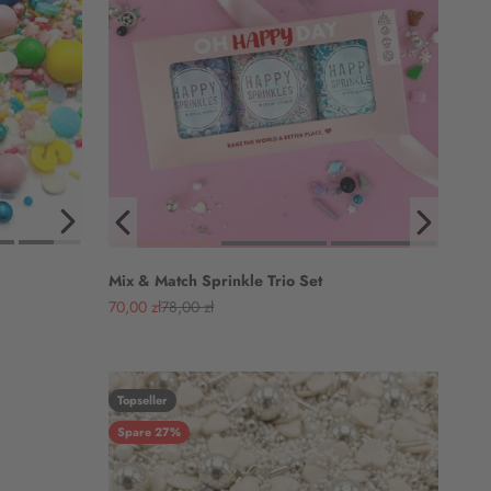
Mix & Match Sprinkle Trio Set
Angebot
Regulärer Preis
70,00 zł
78,00 zł
Topseller
Spare 27%