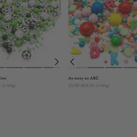
ion
As easy as ABC
Angebot
35,00 zł
 zł/100g)
(38,89 zł/100g)