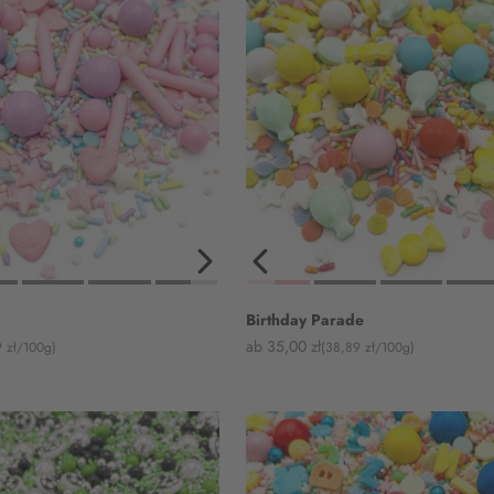
Birthday Parade
Angebot
ab 35,00 zł
 zł/100g)
(38,89 zł/100g)