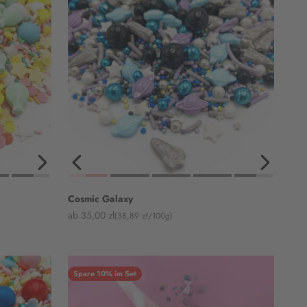
Cosmic Galaxy
Angebot
ab 35,00 zł
(38,89 zł/100g)
Spare 10% im Set