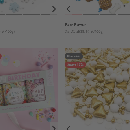
Paw Power
Angebot
35,00 zł
 zł/100g)
(38,89 zł/100g)
Klassiker
Spare 17%