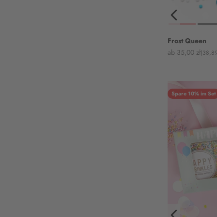
Frost Queen
Angebot
ab 35,00 zł
(38,89
Spare 10% im Set