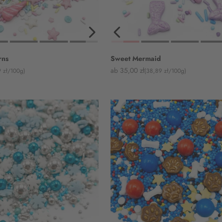
rns
Sweet Mermaid
Angebot
ab 35,00 zł
 zł/100g)
(38,89 zł/100g)