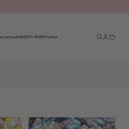
Suche
Anmelden
Warenkorb
erverkauf
ABOUT
B2B
Wishlist