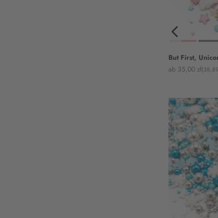
But First, Unico
Angebot
ab 35,00 zł
(38,89