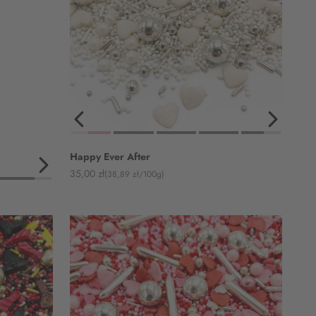
Happy Ever After
Angebot
35,00 zł
(38,89 zł/100g)