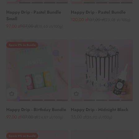
Happy Drip - Pastel Bundle
Happy Drip - Pastel Bundle
Small
Angebot
Regulärer Preis
120,00 zł
137,00 zł
(23,08 zł/100g)
Angebot
Regulärer Preis
97,00 zł
107,00 zł
(18,65 zł/100g)
Spare 9% im Bundle
Happy Drip - Birthday Bundle
Happy Drip - Midnight Black
Angebot
Regulärer Preis
Angebot
97,00 zł
107,00 zł
35,00 zł
(24,87 zł/100g)
(26,92 zł/100g)
Spare 9% im Bundle