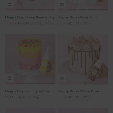
Happy Drip - Love Bundle Big
Happy Drip - Minty Mint
Angebot
Regulärer Preis
Angebot
120,00 zł
137,00 zł
35,00 zł
(23,08 zł/100g)
(26,92 zł/100g)
Happy Drip - Sunny Yellow
Happy Drip - Choco Brown
Angebot
Angebot
35,00 zł
35,00 zł
(26,92 zł/100g)
(26,92 zł/100g)