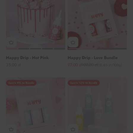
Happy Drip - Hot Pink
Happy Drip - Love Bundle
Angebot
Angebot
Regulärer Preis
35,00 zł
97,00 zł
107,00 zł
(18,65 zł/100g)
Spare 9% im Bundle
Spare 12% im Bundle