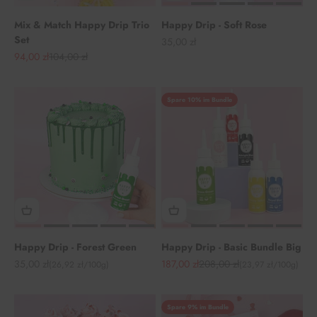
Mix & Match Happy Drip Trio
Happy Drip - Soft Rose
Set
Angebot
35,00 zł
Angebot
Regulärer Preis
94,00 zł
104,00 zł
Spare 10% im Bundle
Happy Drip - Forest Green
Happy Drip - Basic Bundle Big
Angebot
Angebot
Regulärer Preis
35,00 zł
187,00 zł
208,00 zł
(26,92 zł/100g)
(23,97 zł/100g)
Spare 9% im Bundle