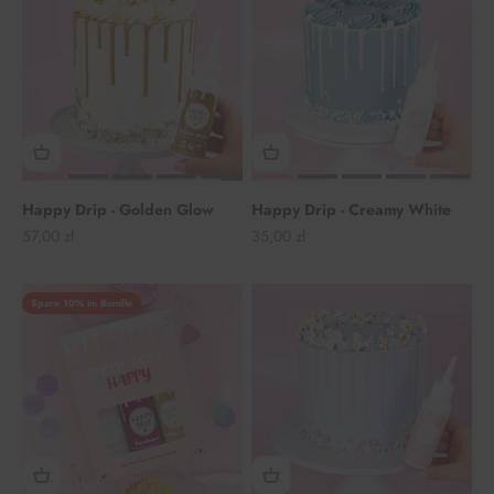
Happy Drip - Golden Glow
Happy Drip - Creamy White
Angebot
Angebot
57,00 zł
35,00 zł
Spare 10% im Bundle