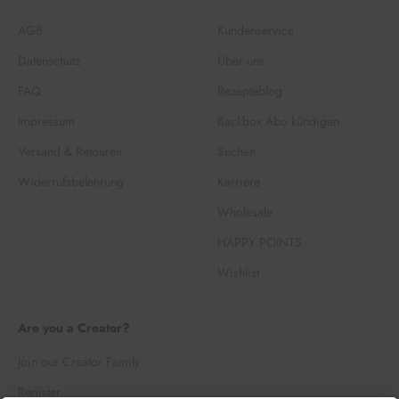
AGB
Kundenservice
Datenschutz
Über uns
FAQ
Rezepteblog
Impressum
Backbox Abo kündigen
Versand & Retouren
Suchen
Widerrufsbelehrung
Karriere
Wholesale
HAPPY POINTS
Wishlist
Are you a Creator?
Join our Creator Family
Register