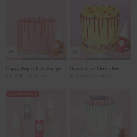
Happy Drip - Shiny Orange
Happy Drip - Cherry Red
Angebot
Angebot
35,00 zł
35,00 zł
(26,92 zł/100g)
(26,92 zł/100g)
Spare 12% im Bundle