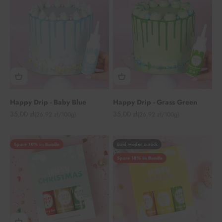
Happy Drip - Baby Blue
Happy Drip - Grass Green
Angebot
Angebot
35,00 zł
35,00 zł
(26,92 zł/100g)
(26,92 zł/100g)
Spare 10% im Bundle
Bald wieder zurück
Spare 18% im Bundle