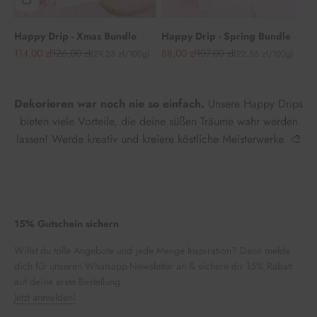
Happy Drip - Xmas Bundle
Happy Drip - Spring Bundle
Angebot
Regulärer Preis
Angebot
Regulärer Preis
114,00 zł
126,00 zł
88,00 zł
107,00 zł
(29,23 zł/100g)
(22,56 zł/100g)
Dekorieren war noch nie so einfach.
Unsere Happy Drips
bieten viele Vorteile, die deine süßen Träume wahr werden
lassen! Werde kreativ und kreiere köstliche Meisterwerke. 🎨
15% Gutschein sichern
Willst du tolle Angebote und jede Menge Inspiration? Dann melde
dich für unseren Whatsapp-Newsletter an & sichere dir 15% Rabatt
auf deine erste Bestellung.
Jetzt anmelden!