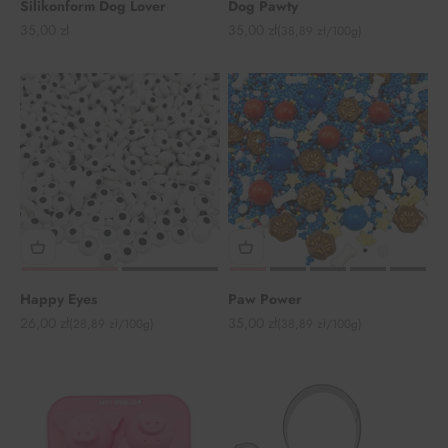
Silikonform Dog Lover
Dog Pawty
Angebot
Angebot
35,00 zł
35,00 zł
(38,89 zł/100g)
Happy Eyes
Paw Power
Angebot
Angebot
26,00 zł
35,00 zł
(28,89 zł/100g)
(38,89 zł/100g)