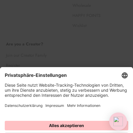
Wholesale
HAPPY POINTS
Wishlist
Are you a Creator?
Join our Creator Family
Register
Log in