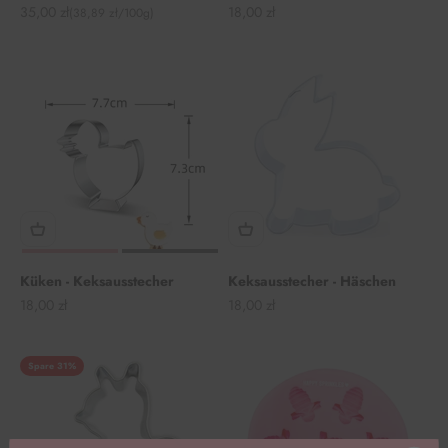
Angebot
Angebot
35,00 zł
18,00 zł
(38,89 zł/100g)
Küken - Keksausstecher
Keksausstecher - Häschen
Angebot
Angebot
18,00 zł
18,00 zł
Spare 31%