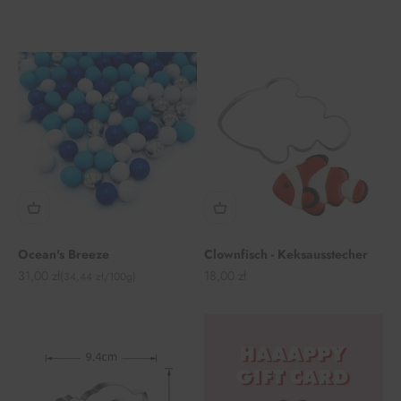
Ocean's Breeze
Clownfisch - Keksausstecher
Angebot
Angebot
31,00 zł
18,00 zł
(34,44 zł/100g)