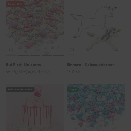
Spare 17%
But First, Unicorns
Einhorn - Keksausstecher
Angebot
Angebot
ab 35,00 zł
18,00 zł
(38,89 zł/100g)
Bald wieder zurück
Vegan