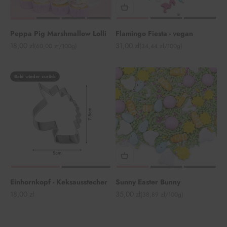
Peppa Pig Marshmallow Lolli
Flamingo Fiesta - vegan
Angebot
Angebot
18,00 zł
31,00 zł
(60,00 zł/100g)
(34,44 zł/100g)
Bald wieder zurück
Einhornkopf - Keksausstecher
Sunny Easter Bunny
Angebot
Angebot
18,00 zł
35,00 zł
(38,89 zł/100g)