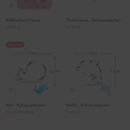
Silikonform Donut
Fledermaus - Keksausstecher
Angebot
Angebot
48,00 zł
18,00 zł
Spare 33%
Wal - Keksausstecher
Delfin - Keksausstecher
Angebot
Regulärer Preis
Angebot
12,00 zł
18,00 zł
18,00 zł