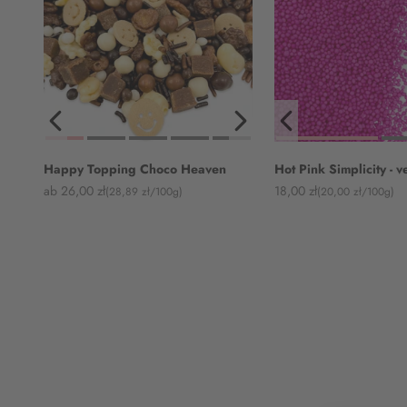
Happy Topping Choco Heaven
Hot Pink Simplicity - 
Angebot
Angebot
ab 26,00 zł
18,00 zł
(28,89 zł/100g)
(20,00 zł/100g)