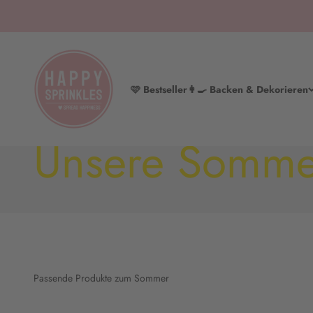
Zum Inhalt springen
HAPPY SPRINKLES | D2C
🩷 Bestseller
👩‍🍳 Backen & Dekorieren
Mach deinen Sommer bunt & lecker! 🎂🍓
Unsere Somme
Passende Produkte zum Sommer