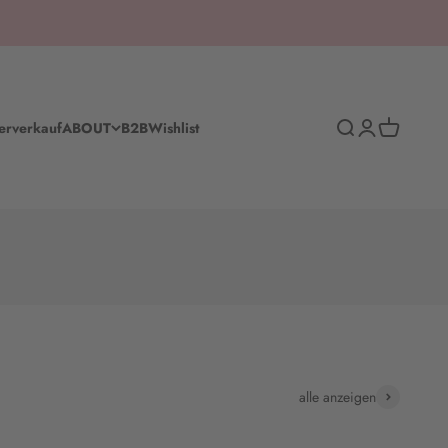
Suche
Anmelden
Warenkorb
erverkauf
ABOUT
B2B
Wishlist
alle anzeigen