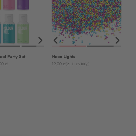
ool Party Set
Neon Lights
ärer Preis
Angebot
00 zł
19,00 zł
(21,11 zł/100g)