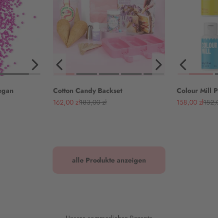
vegan
Cotton Candy Backset
Colour Mill P
Angebot
Regulärer Preis
Angebot
Regul
162,00 zł
183,00 zł
158,00 zł
182,
alle Produkte anzeigen