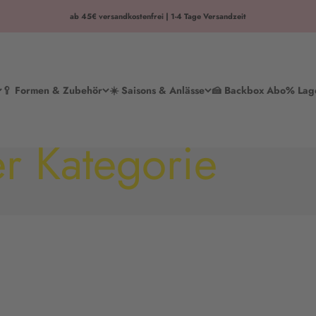
ab 45€ versandkostenfrei | 1-4 Tage Versandzeit
🥄 Formen & Zubehör
☀️ Saisons & Anlässe
🍰 Backbox Abo
% Lag
r Kategorie