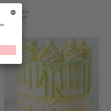
len!Hier findest du
euen uns über euer