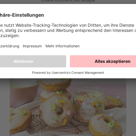
Unsere sommerlichen Rezepte
stlichen Rezepte für deine Sommer Party, Picknick oder das gemeinsame Gril
chtige Torten oder leckere Cupcakes. Viel Spaß beim Nachmachen! Wir fr
Feedback und euren nach gebackenen Meisterwerke! 💖