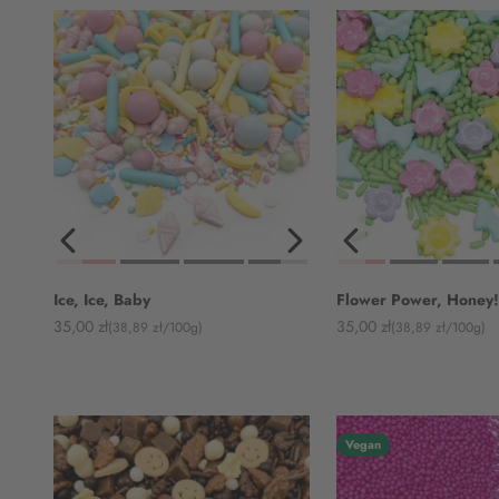
Ice, Ice, Baby
Flower Power, Honey
Angebot
Angebot
35,00 zł
35,00 zł
(38,89 zł/100g)
(38,89 zł/100g)
Vegan