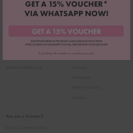
AGB
Kundenservice
Datenschutz
Über uns
FAQ
Rezepteblog
Impressum
Backbox Abo kündigen
Versand & Retouren
Suchen
Widerrufsbelehrung
Karriere
Wholesale
HAPPY POINTS
Wishlist
Are you a Creator?
Join our Creator Family