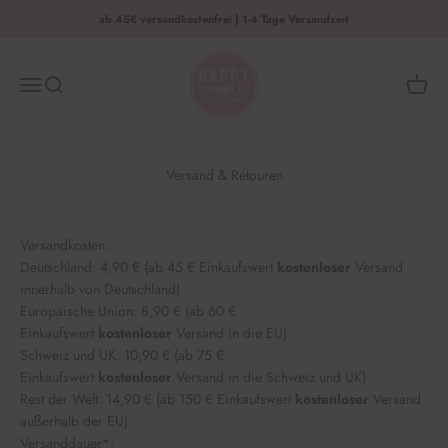
Zum Inhalt springen
ab 45€ versandkostenfrei | 1-4 Tage Versandzeit
HAPPY SPRINKLES | D2C
Menü
Suche
Waren
Versand & Retouren
Versandkosten:
Deutschland: 4,90 € (ab 45 € Einkaufswert
kostenloser
Versand
innerhalb von Deutschland)
Europäische Union: 8,90 € (ab 60 €
Einkaufswert
kostenloser
Versand in die EU)
Schweiz und UK: 10,90 € (ab 75 €
Einkaufswert
kostenloser
Versand in die Schweiz und UK)
Rest der Welt: 14,90 € (ab 150 € Einkaufswert
kostenloser
Versand
außerhalb der EU)
Versanddauer*: