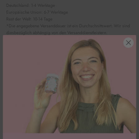
Deutschland: 1-4 Werktage
Europäische Union: 6-7 Werktage
Rest der Welt: 10-14 Tage
*Die angegebene Versanddauer ist ein Durchschnittswert. Wir sind
diesbezüglich abhängig von den Versanddienstleistern.
Retouren
Ungeöffnete Produkte können innerhalb von 14 Tagen zurückgeben
werden.
Weitere Informationen zu Versand & Retouren findest Du
hier
.
15% Gutschein sichern
Willst du tolle Angebote und jede Menge Inspiration? Dann melde
dich für unseren Whatsapp-Newsletter an & sichere dir 15% Rabatt
auf deine erste Bestellung.
Jetzt anmelden!