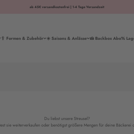
ab 45€ versandkostenfrei | 1-4 Tage Versandzeit
🥄 Formen & Zubehör
☀️ Saisons & Anlässe
🍰 Backbox Abo
% Lag
Du liebst unsere Streusel?
st sie weiterverkaufen oder benötigst größere Mengen für deine Bäckerei