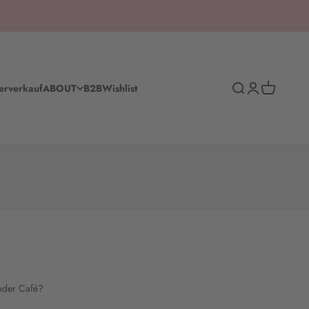
Suche
Anmelden
Warenkorb
erverkauf
ABOUT
B2B
Wishlist
 oder Café?