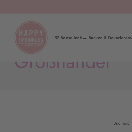
Zum Inhalt springen
HAPPY SPRINKLES | D2C
🩷 Bestseller
👩‍🍳 Backen & Dekorieren
Großhandel
Und möchte