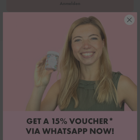
Anmelden
Registrieren
15% Gutschein sichern
Willst du tolle Angebote und jede Menge Inspiration? Dann melde
dich für unseren Whatsapp-Newsletter an & sichere dir 15% Rabatt
auf deine erste Bestellung.
Jetzt anmelden!
AGB
Kundenservice
Datenschutz
Über uns
FAQ
Rezepteblog