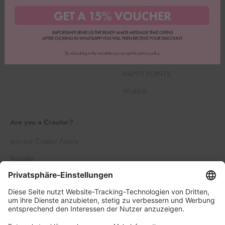
Impressum
Backbox Abo kündigen
Versand & Retouren
Suchen
Widerrufsbelehrung
Karriere
Wholesale
HAPPY POINTS
Wishlist
Are you a Creator?
Join our Creator Family
Register
Log in