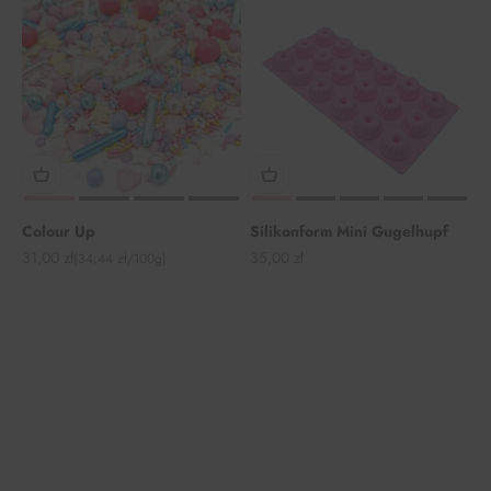
Colour Up
Silikonform Mini Gugelhupf
Angebot
Angebot
31,00 zł
35,00 zł
(34,44 zł/100g)