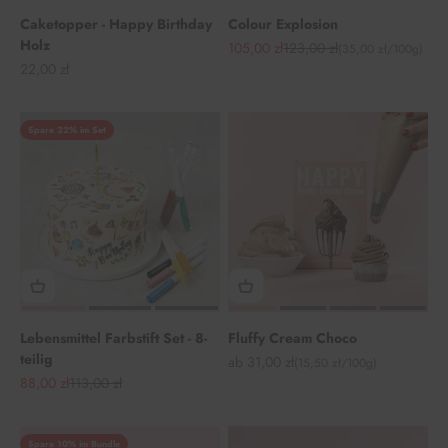
Caketopper - Happy Birthday
Colour Explosion
Holz
Angebot
Regulärer Preis
105,00 zł
123,00 zł
(35,00 zł/100g)
Angebot
22,00 zł
Spare 22% im Set
Lebensmittel Farbstift Set - 8-
Fluffy Cream Choco
teilig
Angebot
ab 31,00 zł
(15,50 zł/100g)
Angebot
Regulärer Preis
88,00 zł
113,00 zł
Spare 10% im Bundle