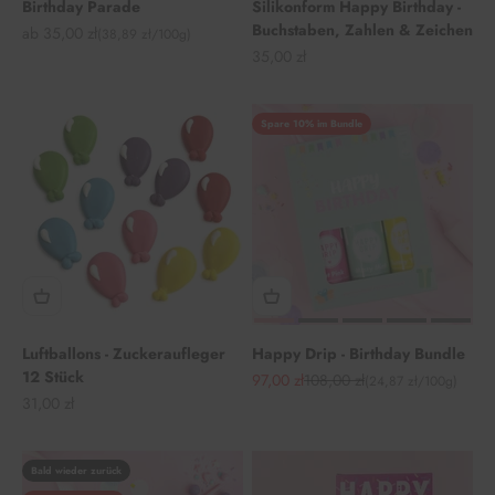
Birthday Parade
Silikonform Happy Birthday -
Buchstaben, Zahlen & Zeichen
Angebot
ab 35,00 zł
(38,89 zł/100g)
Angebot
35,00 zł
Spare 10% im Bundle
Luftballons - Zuckeraufleger
Happy Drip - Birthday Bundle
12 Stück
Angebot
Regulärer Preis
97,00 zł
108,00 zł
(24,87 zł/100g)
Angebot
31,00 zł
Bald wieder zurück