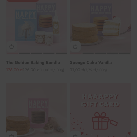
The Golden Baking Bundle
Sponge Cake Vanilla
Angebot
Regulärer Preis
Angebot
176,00 zł
196,00 zł
31,00 zł
(11,00 zł/100g)
(7,75 zł/100g)