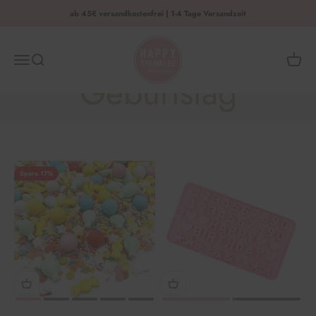
Zum Inhalt springen
ab 45€ versandkostenfrei | 1-4 Tage Versandzeit
HAPPY SPRINKLES | D2C
Menü
Suche
Waren
Geburtstag
Spare 17%