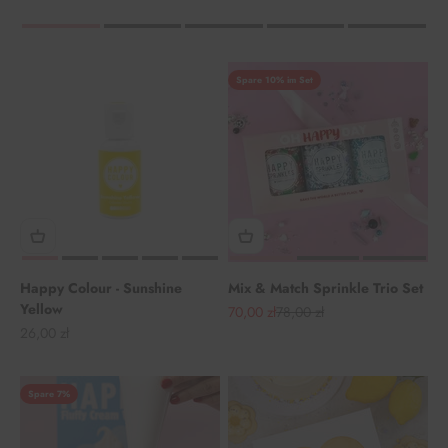
Spare 10% im Set
Happy Colour - Sunshine
Mix & Match Sprinkle Trio Set
Yellow
Angebot
Regulärer Preis
70,00 zł
78,00 zł
Angebot
26,00 zł
Spare 7%