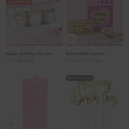
Spare 10% im Set
Happy Birthday Trio Set
Soft Funfetti Cookies
Angebot
Regulärer Preis
Angebot
79,00 zł
88,00 zł
35,00 zł
(8,75 zł/100g)
Bald wieder zurück