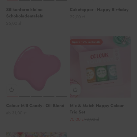
Silikonform kleine
Caketopper - Happy Birthday
Schokoladentafeln
Angebot
22,00 zł
Angebot
26,00 zł
Spare 10% im Bundle
Colour Mill Candy - Oil Blend
Mix & Match Happy Colour
Trio Set
Angebot
ab 31,00 zł
Angebot
Regulärer Preis
70,00 zł
78,00 zł