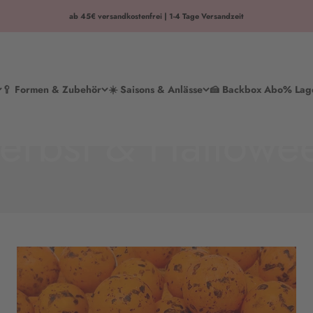
ab 45€ versandkostenfrei | 1-4 Tage Versandzeit
🥄 Formen & Zubehör
☀️ Saisons & Anlässe
🍰 Backbox Abo
% Lag
erbst & Hallowe