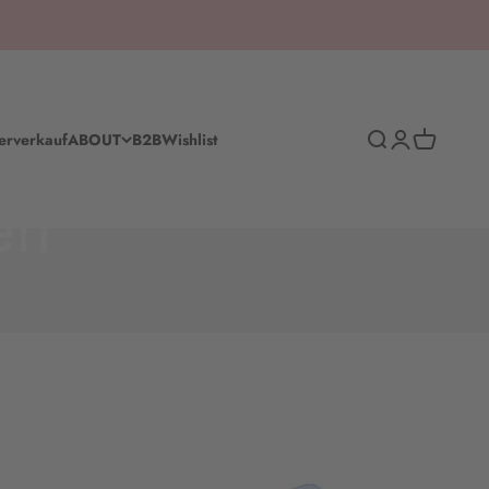
Suche
Anmelden
Warenkorb
erverkauf
ABOUT
B2B
Wishlist
en