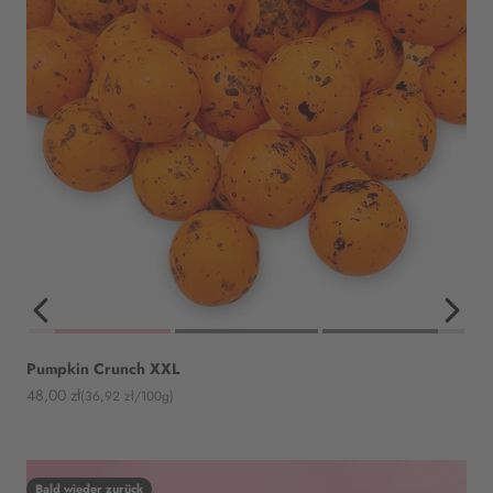
Pumpkin Crunch XXL
Angebot
48,00 zł
(36,92 zł/100g)
Bald wieder zurück