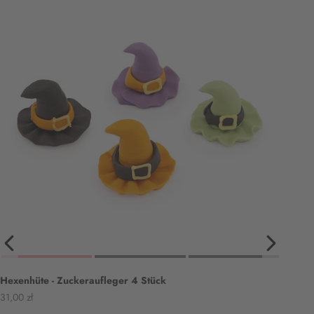
Hexenhüte - Zuckeraufleger 4 Stück
Angebot
31,00 zł