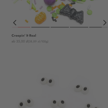
Creepin' It Real
Angebot
ab 35,00 zł
(38,89 zł/100g)