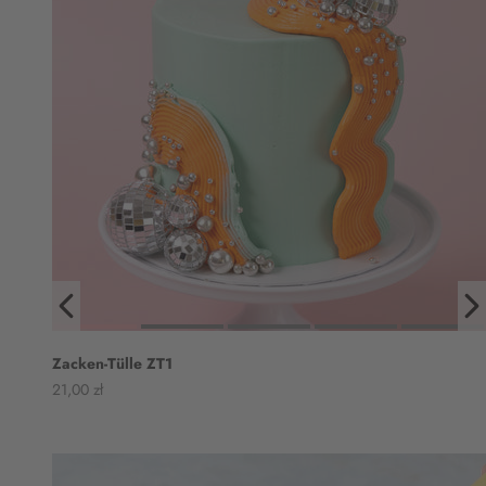
Zacken-Tülle ZT1
Angebot
21,00 zł