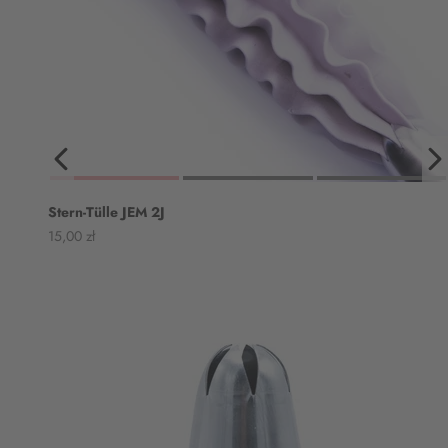
Stern-Tülle JEM 2J
Angebot
15,00 zł