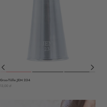
Gras-Tülle JEM 234
Angebot
13,00 zł