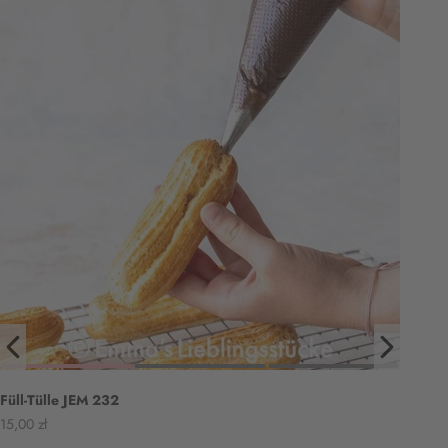
Füll-Tülle JEM 232
Angebot
15,00 zł