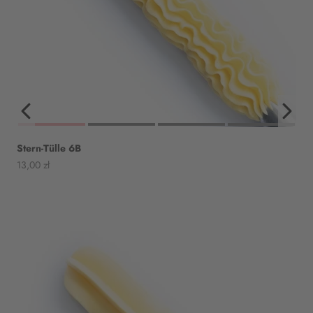
Stern-Tülle 6B
Angebot
13,00 zł