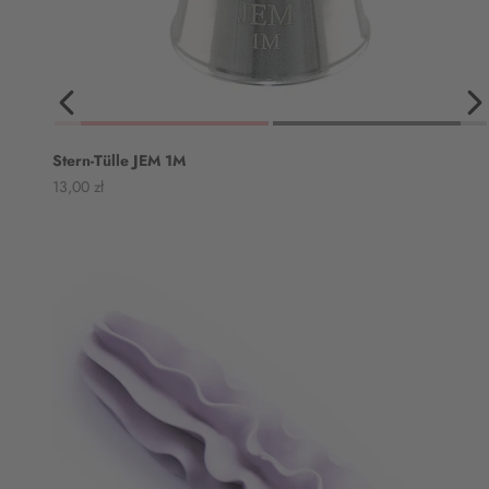
Stern-Tülle JEM 1M
Angebot
13,00 zł