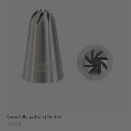
Stern-Tülle gedreht JEM 336
Angebot
13,00 zł