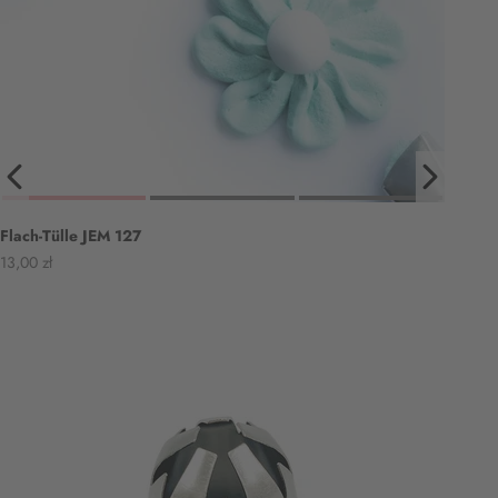
Flach-Tülle JEM 127
Angebot
13,00 zł