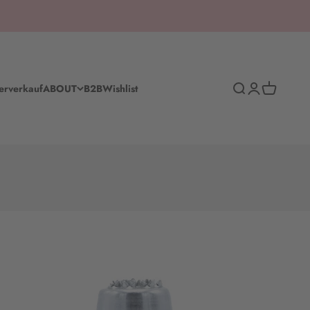
Suche
Anmelden
Warenkorb
erverkauf
ABOUT
B2B
Wishlist