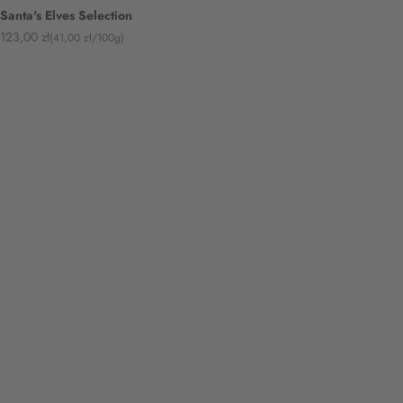
Santa's Elves Selection
Angebot
123,00 zł
(41,00 zł/100g)