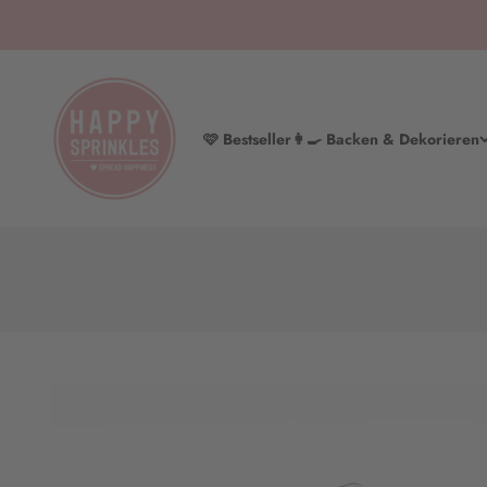
Zum Inhalt springen
HAPPY SPRINKLES | D2C
🩷 Bestseller
👩‍🍳 Backen & Dekorieren