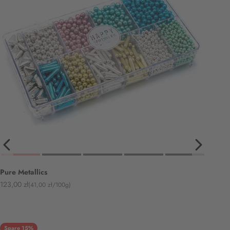
Pure Metallics
Angebot
123,00 zł
(41,00 zł/100g)
Spare 15%