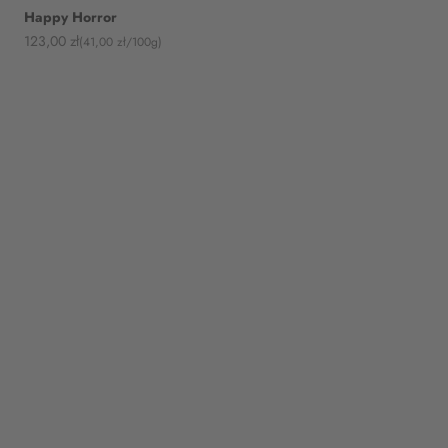
Happy Horror
Angebot
123,00 zł
(41,00 zł/100g)