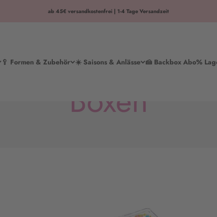
ab 45€ versandkostenfrei | 1-4 Tage Versandzeit
🥄 Formen & Zubehör
☀️ Saisons & Anlässe
🍰 Backbox Abo
% Lag
Boxen