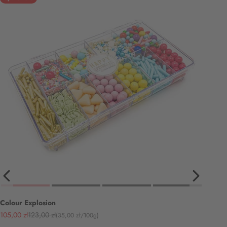
Colour Explosion
Angebot
Regulärer Preis
105,00 zł
123,00 zł
(35,00 zł/100g)