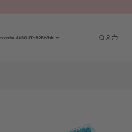
Suche
Anmelden
Warenkorb
erverkauf
ABOUT
B2B
Wishlist