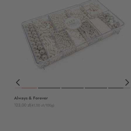
Always & Forever
Angebot
123,00 zł
(41,00 zł/100g)