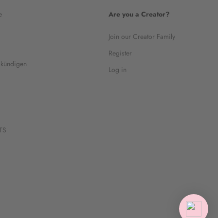
e
Are you a Creator?
Join our Creator Family
Register
 kündigen
Log in
TS