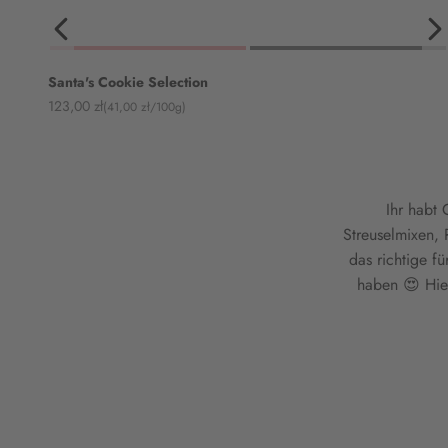
Santa's Cookie Selection
Angebot
123,00 zł
(41,00 zł/100g)
Ihr habt
Streuselmixen,
das richtige f
haben 😍 Hier