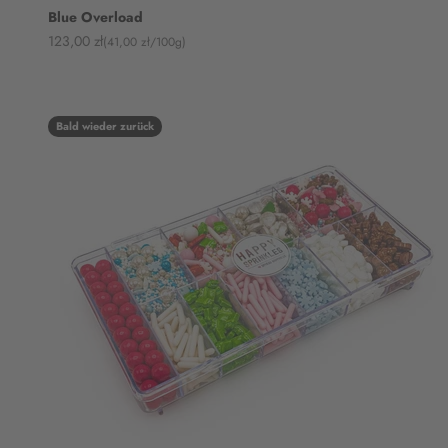
Blue Overload
Angebot
123,00 zł
(41,00 zł/100g)
Bald wieder zurück