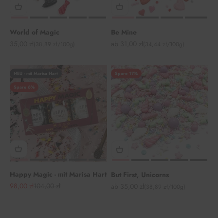
World of Magic
Be Mine
Angebot
Angebot
35,00 zł
ab 31,00 zł
(38,89 zł/100g)
(34,44 zł/100g)
NEU - mit Marisa Hart
Spare 17%
Spare 6%
Happy Magic - mit Marisa Hart
But First, Unicorns
Angebot
Regulärer Preis
98,00 zł
104,00 zł
Angebot
ab 35,00 zł
(38,89 zł/100g)