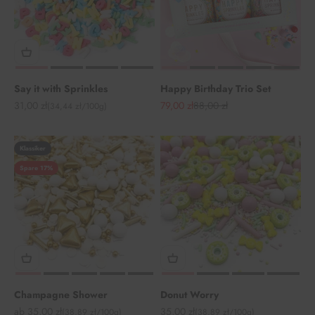
Say it with Sprinkles
Happy Birthday Trio Set
Angebot
Angebot
Regulärer Preis
31,00 zł
79,00 zł
88,00 zł
(34,44 zł/100g)
Klassiker
Spare 17%
Champagne Shower
Donut Worry
Angebot
Angebot
ab 35,00 zł
35,00 zł
(38,89 zł/100g)
(38,89 zł/100g)