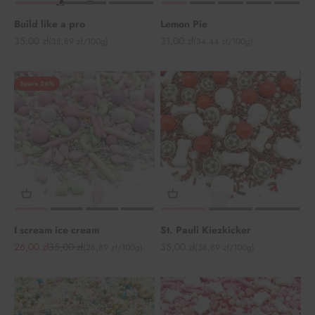
Build like a pro
Lemon Pie
Angebot
Angebot
35,00 zł
31,00 zł
(38,89 zł/100g)
(34,44 zł/100g)
Spare 26%
I scream ice cream
St. Pauli Kiezkicker
Angebot
Regulärer Preis
Angebot
26,00 zł
35,00 zł
35,00 zł
(28,89 zł/100g)
(38,89 zł/100g)