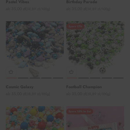
Pastel Vibes
Birthday Parade
Angebot
Angebot
ab 35,00 zł
ab 35,00 zł
(38,89 zł/100g)
(38,89 zł/100g)
Spare 17%
Cosmic Galaxy
Football Champion
Angebot
Angebot
ab 35,00 zł
ab 35,00 zł
(38,89 zł/100g)
(38,89 zł/100g)
Spare 10% im Set