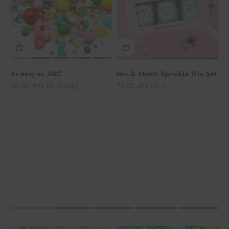
As easy as ABC
Mix & Match Sprinkle Trio Set
Angebot
Angebot
Regulärer Preis
35,00 zł
70,00 zł
78,00 zł
(38,89 zł/100g)