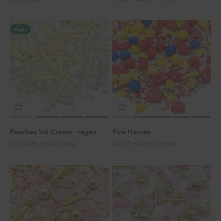
Vegan
Peaches 'nd Cream - vegan
Fire Heroes
Angebot
Angebot
35,00 zł
35,00 zł
(38,89 zł/100g)
(38,89 zł/100g)