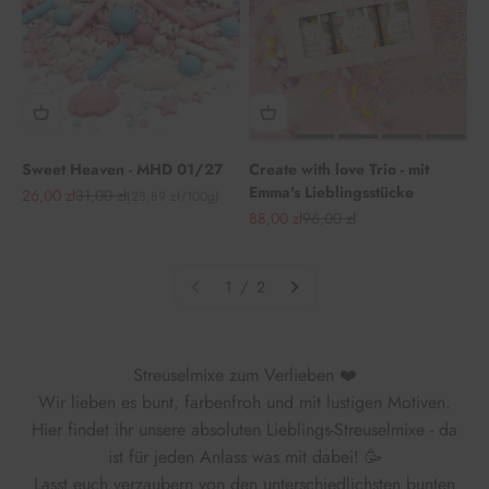
Sweet Heaven - MHD 01/27
Create with love Trio - mit
Emma's Lieblingsstücke
Angebot
Regulärer Preis
26,00 zł
31,00 zł
(28,89 zł/100g)
Angebot
Regulärer Preis
88,00 zł
96,00 zł
1 / 2
Streuselmixe zum Verlieben ❤️
Wir lieben es bunt, farbenfroh und mit lustigen Motiven.
Hier findet ihr unsere absoluten Lieblings-Streuselmixe - da
ist für jeden Anlass was mit dabei! 🥳
Lasst euch verzaubern von den unterschiedlichsten bunten