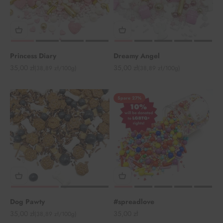
Princess Diary
Dreamy Angel
Angebot
Angebot
35,00 zł
35,00 zł
(38,89 zł/100g)
(38,89 zł/100g)
Spare 27%
Dog Pawty
#spreadlove
Angebot
Angebot
35,00 zł
35,00 zł
(38,89 zł/100g)