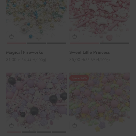
Magical Fireworks
Sweet Little Princess
Angebot
Angebot
31,00 zł
35,00 zł
(34,44 zł/100g)
(38,89 zł/100g)
Spare 26%