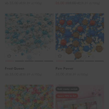
Angebot
Angebot
Regulärer Preis
ab 35,00 zł
26,00 zł
35,00 zł
(38,89 zł/100g)
(28,89 zł/100g)
Frost Queen
Paw Power
Angebot
Angebot
ab 35,00 zł
35,00 zł
(38,89 zł/100g)
(38,89 zł/100g)
Bald wieder zurück
Spare 10% im Set