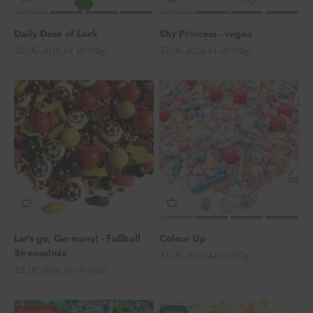
Daily Dose of Luck
Shy Princess - vegan
Angebot
Angebot
35,00 zł
31,00 zł
(38,89 zł/100g)
(34,44 zł/100g)
Let's go, Germany! - Fußball
Colour Up
Streuselmix
Angebot
31,00 zł
(34,44 zł/100g)
Angebot
35,00 zł
(38,89 zł/100g)
Spare 27%
Vegan