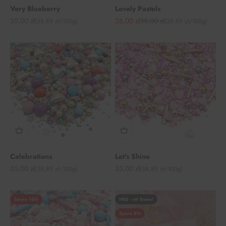
Very Blueberry
Lovely Pastels
Angebot
Angebot
Regulärer Preis
35,00 zł
26,00 zł
35,00 zł
(38,89 zł/100g)
(28,89 zł/100g)
Celebrations
Let's Shine
Angebot
Angebot
35,00 zł
35,00 zł
(38,89 zł/100g)
(38,89 zł/100g)
Spare 16%
NEU - mit Emma!
Spare 8%