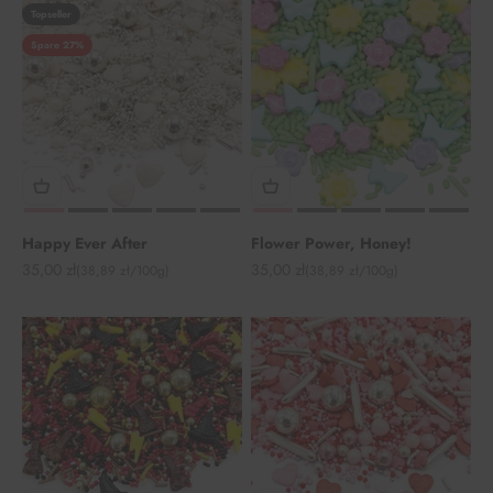
Topseller
Spare 27%
Happy Ever After
Flower Power, Honey!
Angebot
Angebot
35,00 zł
35,00 zł
(38,89 zł/100g)
(38,89 zł/100g)