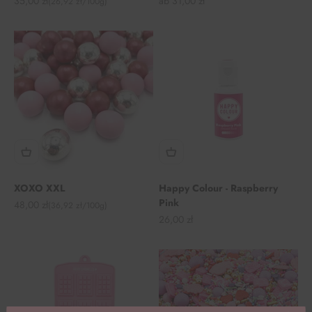
Angebot
Angebot
35,00 zł
ab 31,00 zł
(26,92 zł/100g)
XOXO XXL
Happy Colour - Raspberry
Pink
Angebot
48,00 zł
(36,92 zł/100g)
Angebot
26,00 zł