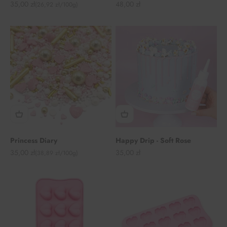
Angebot
Angebot
35,00 zł
48,00 zł
(26,92 zł/100g)
Princess Diary
Happy Drip - Soft Rose
Angebot
Angebot
35,00 zł
35,00 zł
(38,89 zł/100g)