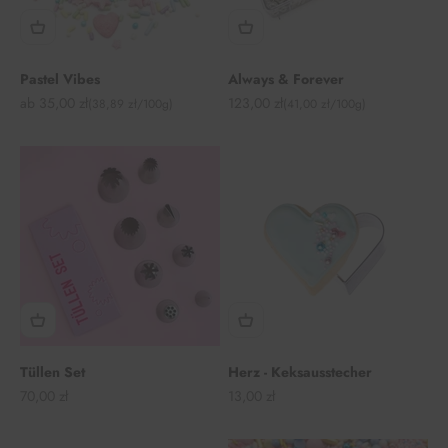
Pastel Vibes
Always & Forever
Angebot
Angebot
ab 35,00 zł
123,00 zł
(38,89 zł/100g)
(41,00 zł/100g)
Tüllen Set
Herz - Keksausstecher
Angebot
Angebot
70,00 zł
13,00 zł