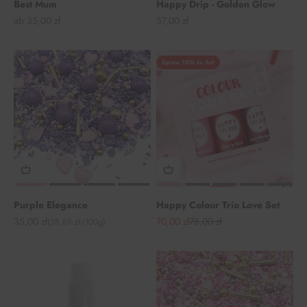
Best Mum
Happy Drip - Golden Glow
Angebot
Angebot
ab 35,00 zł
57,00 zł
Spare 10% im Set
Purple Elegance
Happy Colour Trio Love Set
Angebot
Angebot
Regulärer Preis
35,00 zł
70,00 zł
78,00 zł
(38,89 zł/100g)