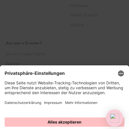
Wholesale
HAPPY POINTS
Wishlist
Are you a Creator?
Join our Creator Family
Register
Log in