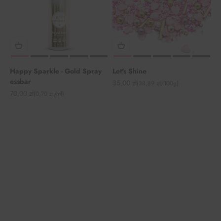
Happy Sparkle - Gold Spray
Let's Shine
essbar
Angebot
35,00 zł
(38,89 zł/100g)
Angebot
70,00 zł
(0,70 zł/ml)