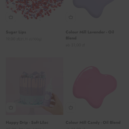
Sugar Lips
Colour Mill Lavender - Oil
Blend
Angebot
19,00 zł
(21,11 zł/100g)
Angebot
ab 31,00 zł
Happy Drip - Soft Lilac
Colour Mill Candy - Oil Blend