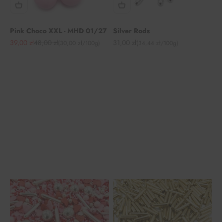
Pink Choco XXL - MHD 01/27
Silver Rods
Angebot
Regulärer Preis
Angebot
39,00 zł
48,00 zł
31,00 zł
(30,00 zł/100g)
(34,44 zł/100g)