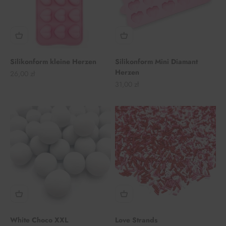
Silikonform kleine Herzen
Silikonform Mini Diamant
Herzen
Angebot
26,00 zł
Angebot
31,00 zł
White Choco XXL
Love Strands