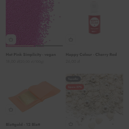
Hot Pink Simplicity - vegan
Happy Colour - Cherry Red
Angebot
Angebot
18,00 zł
26,00 zł
(20,00 zł/100g)
Topseller
Spare 27%
Blattgold - 12 Blatt