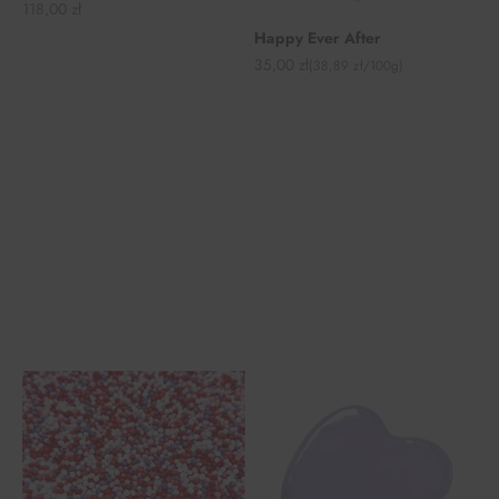
Angebot
118,00 zł
Happy Ever After
Angebot
35,00 zł
(38,89 zł/100g)