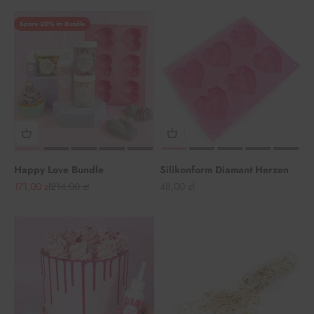
Spare 20% im Bundle
Happy Love Bundle
Silikonform Diamant Herzen
Angebot
Regulärer Preis
Angebot
171,00 zł
214,00 zł
48,00 zł