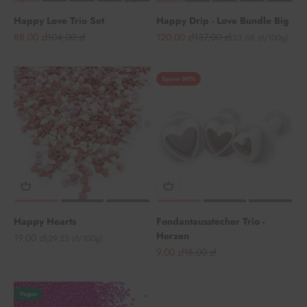
Happy Love Trio Set
Happy Drip - Love Bundle Big
Angebot
Regulärer Preis
Angebot
Regulärer Preis
88,00 zł
104,00 zł
120,00 zł
137,00 zł
(23,08 zł/100g)
Spare 50%
Happy Hearts
Fondantausstecher Trio -
Herzen
Angebot
19,00 zł
(29,23 zł/100g)
Angebot
Regulärer Preis
9,00 zł
18,00 zł
Vegan