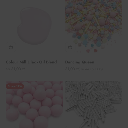
Colour Mill Lilac - Oil Blend
Dancing Queen
Angebot
Angebot
ab 31,00 zł
31,00 zł
(34,44 zł/100g)
Spare 19%