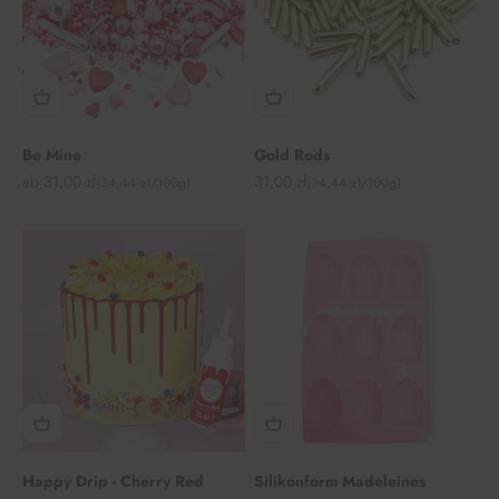
Be Mine
Gold Rods
Angebot
Angebot
ab 31,00 zł
31,00 zł
(34,44 zł/100g)
(34,44 zł/100g)
Happy Drip - Cherry Red
Silikonform Madeleines