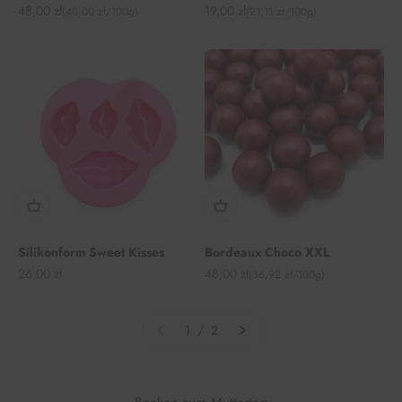
Angebot
Angebot
48,00 zł
19,00 zł
(40,00 zł/100g)
(21,11 zł/100g)
Silikonform Sweet Kisses
Bordeaux Choco XXL
Angebot
Angebot
26,00 zł
48,00 zł
(36,92 zł/100g)
1 / 2