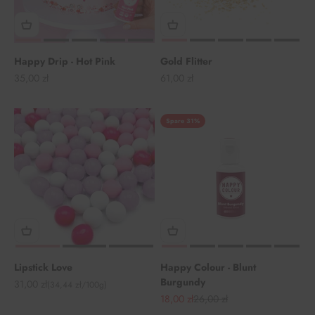
Happy Drip - Hot Pink
Gold Flitter
Angebot
Angebot
35,00 zł
61,00 zł
Spare 31%
Lipstick Love
Happy Colour - Blunt
Burgundy
Angebot
31,00 zł
(34,44 zł/100g)
Angebot
Regulärer Preis
18,00 zł
26,00 zł