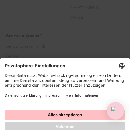
HAPPY POINTS
Wishlist
Are you a Creator?
Join our Creator Family
Register
Log in
© 2026, HAPPY SPRINKLES | D2C. Powered by Shopify