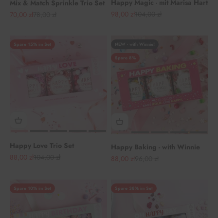
Happy Magic - mit Marisa Hart
Mix & Match Sprinkle Trio Set
Angebot
Regulärer Preis
98,00 zł
104,00 zł
Angebot
Regulärer Preis
70,00 zł
78,00 zł
Spare 15% im Set
NEW - with Winnie!
Spare 8%
Happy Love Trio Set
Happy Baking - with Winnie
Angebot
Regulärer Preis
88,00 zł
104,00 zł
Angebot
Regulärer Preis
88,00 zł
96,00 zł
Spare 10% im Set
Spare 38% im Set