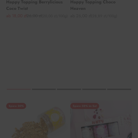
Happy Topping Berrylicious
Happy Topping Choco
Coco Twist
Heaven
Angebot
Regulärer Preis
Angebot
ab 18,00 zł
26,00 zł
ab 26,00 zł
(20,00 zł/100g)
(28,89 zł/100g)
Spare 30%
Spare 38% im Set