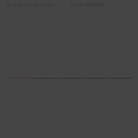
Angebot
Angebot
Regulärer Preis
ab 26,00 zł
153,00 zł
196,00 zł
(28,89 zł/100g)