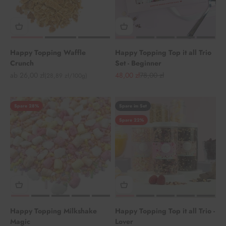
Happy Topping Waffle
Happy Topping Top it all Trio
Crunch
Set - Beginner
Angebot
Angebot
Regulärer Preis
ab 26,00 zł
48,00 zł
78,00 zł
(28,89 zł/100g)
Spare 28%
Spare im Set
Spare 22%
Happy Topping Milkshake
Happy Topping Top it all Trio -
Magic
Lover