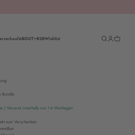
Suche
Anmelden
Warenkorb
erverkauf
ABOUT
B2B
Wishlist
tung
n Bundle
ei | Versand innerhalb von 1-4 Werktagen
fekt zum Verschenken
rwendbar