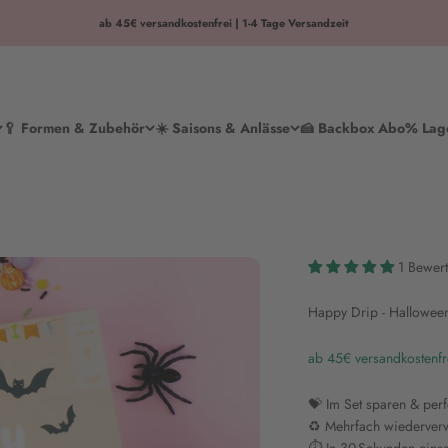
ab 45€ versandkostenfrei | 1-4 Tage Versandzeit
🥄 Formen & Zubehör
☀️ Saisons & Anlässe
🍰 Backbox Abo
% Lag
1 Bewer
Happy Drip - Hallowee
ab 45€ versandkostenfr
💝 Im Set sparen & per
♻️ Mehrfach wiederve