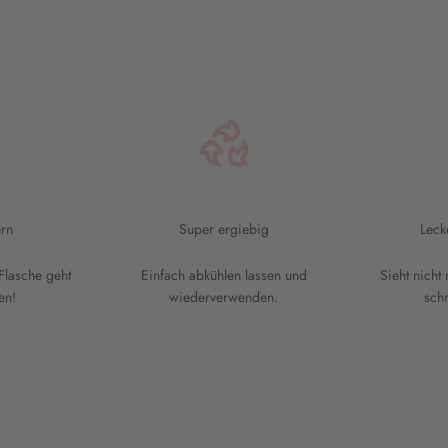
rn
Super ergiebig
Leck
Flasche geht
Einfach abkühlen lassen und
Sieht nicht
en!
wiederverwenden.
sch