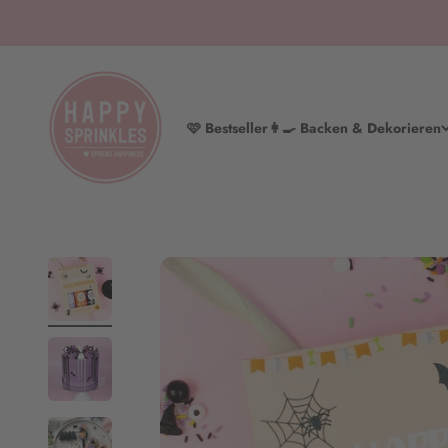
Zum Inhalt springen
HAPPY SPRINKLES | D2C
🩷 Bestseller
👩‍🍳 Backen & Dekorieren