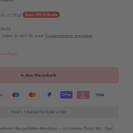
tzbereit
eis
,62 zł/100g)
Spare 10% im Bundle
OINTS
 indem du dich für unser
Treueprogramm anmeldest
.
hinzufügen
In den Warenkorb
1 Kauf = 1 Mahlzeit für Kinder in Not.
eationen den perfekten Abschluss – mit unseren Drips! 🍰✨ Egal,