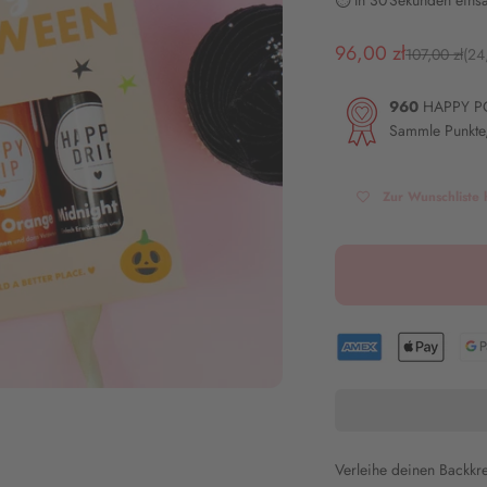
⏱️ In 30 Sekunden einsa
Angebot
96,00 zł
Regulärer Pr
107,00 zł
(24
960
HAPPY P
Sammle Punkte,
Zur Wunschliste 
Verleihe deinen Backkr