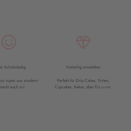
er Schokoladig
Vielseitig einsetzbar
 nur super aus sondern
Perfekt für Drip Cakes, Torten,
meckt auch so!
Cupcakes, Kekse, über Eis u.v.m.