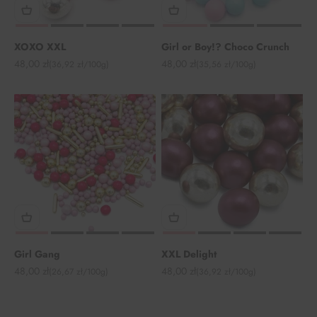
XOXO XXL
Girl or Boy!? Choco Crunch
Angebot
Angebot
48,00 zł
48,00 zł
(36,92 zł/100g)
(35,56 zł/100g)
Girl Gang
XXL Delight
Angebot
Angebot
48,00 zł
48,00 zł
(26,67 zł/100g)
(36,92 zł/100g)