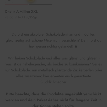
One In A Million XXL
Angebot
48,00 zł
(36,92 zł/100g)
Du bist ein absoluter Schokoladen-Fan und möchtest
gleichzeitig auf schöne Mixe nicht verzichten? Dann bist du
hier genau richtig gelandet! 🍫
Wir lieben Schokolade und alles was glänzt und glitzert -
was ist da naheliegender, als beides zu kombinieren? Sei es
nur Schokolade, nur metallisch glänzende Zuckerperlen oder
alles zusammen: hier erwarten euch garantierte
Glücklichmacher!
Bitte beachte, dass die Produkte ungekühlt verschickt
werden und dein Paket daher nicht für längere Zeit in
der Sonne stehen sollte.