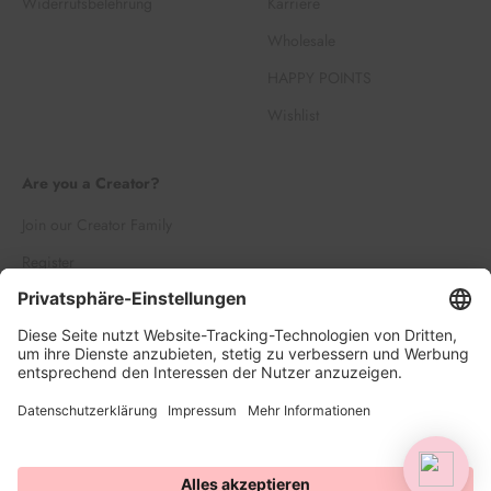
Widerrufsbelehrung
Karriere
Wholesale
HAPPY POINTS
Wishlist
Are you a Creator?
Join our Creator Family
Register
Log in