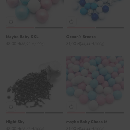
Maybe Baby XXL
Ocean's Breeze
Angebot
Angebot
48,00 zł
31,00 zł
(36,92 zł/100g)
(34,44 zł/100g)
Night Sky
Maybe Baby Choco M
Angebot
Angebot
48,00 zł
31,00 zł
(26,67 zł/100g)
(34,44 zł/100g)