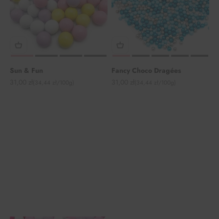
Sun & Fun
Fancy Choco Dragées
Angebot
Angebot
31,00 zł
31,00 zł
(34,44 zł/100g)
(34,44 zł/100g)