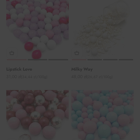
Lipstick Love
Milky Way
Angebot
Angebot
31,00 zł
48,00 zł
(34,44 zł/100g)
(26,67 zł/100g)