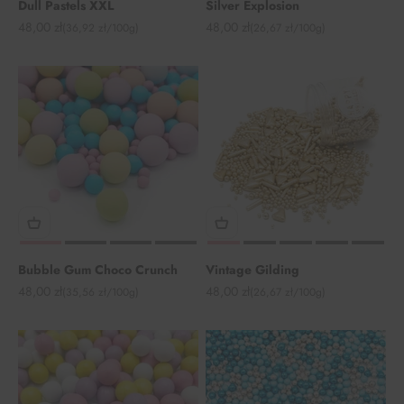
Dull Pastels XXL
Silver Explosion
Angebot
Angebot
48,00 zł
48,00 zł
(36,92 zł/100g)
(26,67 zł/100g)
Bubble Gum Choco Crunch
Vintage Gilding
Angebot
Angebot
48,00 zł
48,00 zł
(35,56 zł/100g)
(26,67 zł/100g)