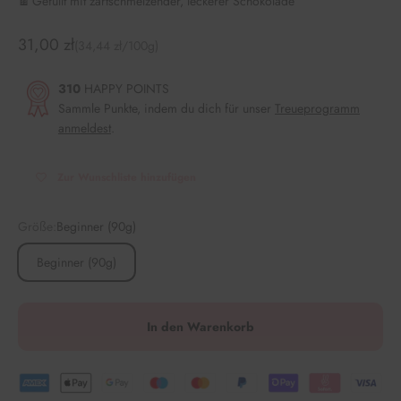
🍫 Gefüllt mit zartschmelzender, leckerer Schokolade
Angebot
31,00 zł
(34,44 zł/100g)
310
HAPPY POINTS
Sammle Punkte, indem du dich für unser
Treueprogramm
anmeldest
.
Zur Wunschliste hinzufügen
Größe:
Beginner (90g)
Beginner (90g)
In den Warenkorb