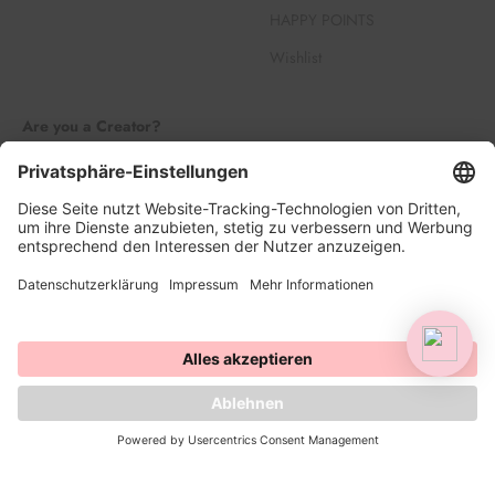
HAPPY POINTS
Wishlist
Are you a Creator?
Join our Creator Family
Register
Log in
© 2026, HAPPY SPRINKLES | D2C. Powered by Shopify