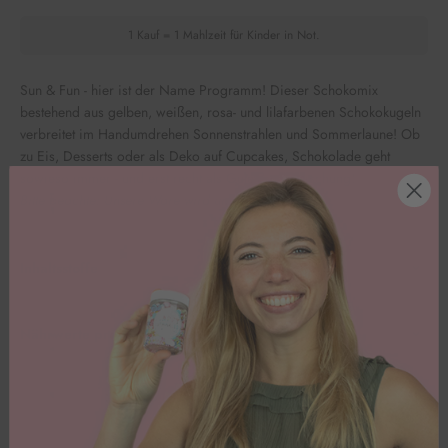
1 Kauf = 1 Mahlzeit für Kinder in Not.
Sun & Fun - hier ist der Name Programm! Dieser Schokomix
bestehend aus gelben, weißen, rosa- und lilafarbenen Schokokugeln
verbreitet im Handumdrehen Sonnenstrahlen und Sommerlaune! Ob
zu Eis, Desserts oder als Deko auf Cupcakes, Schokolade geht
sowieso immer - und erst recht als Gute-Laune-Mischung!
Bitte beachte: Unsere Ware wird ungekühlt versendet.
Inhaltsstoffe
Nährwerte pro 100g
Kundenbewertungen