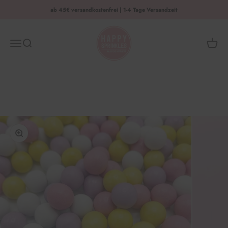
Zum Inhalt springen
ab 45€ versandkostenfrei | 1-4 Tage Versandzeit
HAPPY SPRINKLES | D2C
Menü
Suche
Waren
Bild vergrößern