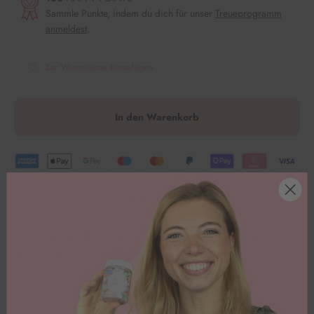
Sammle Punkte, indem du dich für unser
Treueprogramm
anmeldest
.
Zur Wunschliste hinzufügen
In den Warenkorb
1 Kauf = 1 Mahlzeit für Kinder in Not.
Der Ausstecher ist aus Edelstahl und zieht daher glatte Kanten und
lässt sich leicht abwaschen. Los geht’s
🥳