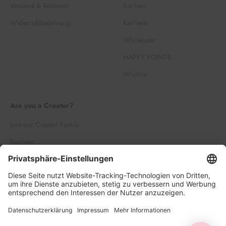
Versand & Retouren
Suchen
Widerrufsbelehrung
Karriere
Wholesale
HAPPY POINTS
Wishlist
Are you a Creator?
Join our Creator Family
Register
Log in