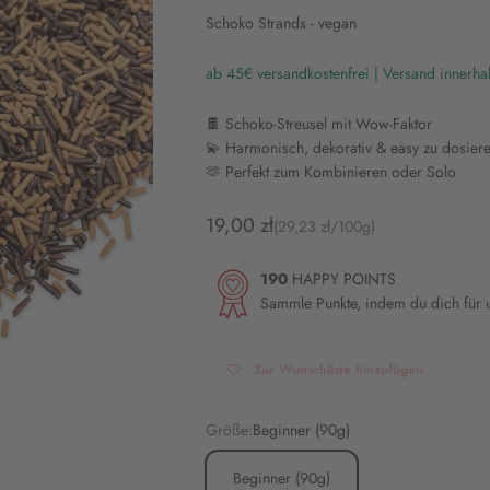
Schoko Strands - vegan
ab 45€ versandkostenfrei | Versand innerha
🍫 Schoko-Streusel mit Wow-Faktor
💫 Harmonisch, dekorativ & easy zu dosier
🫶 Perfekt zum Kombinieren oder Solo
Angebot
19,00 zł
(29,23 zł/100g)
190
HAPPY POINTS
Sammle Punkte, indem du dich für
Zur Wunschliste hinzufügen
Größe:
Beginner (90g)
Beginner (90g)