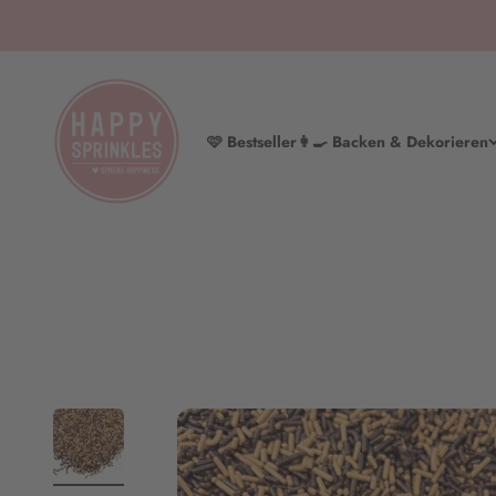
Zum Inhalt springen
HAPPY SPRINKLES | D2C
🩷 Bestseller
👩‍🍳 Backen & Dekorieren