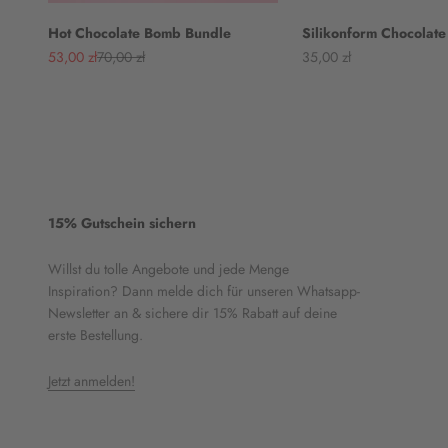
Hot Chocolate Bomb Bundle
Silikonform Chocolat
Angebot
Regulärer Preis
Angebot
53,00 zł
70,00 zł
35,00 zł
15% Gutschein sichern
Willst du tolle Angebote und jede Menge
Inspiration? Dann melde dich für unseren Whatsapp-
Newsletter an & sichere dir 15% Rabatt auf deine
erste Bestellung.
Jetzt anmelden!