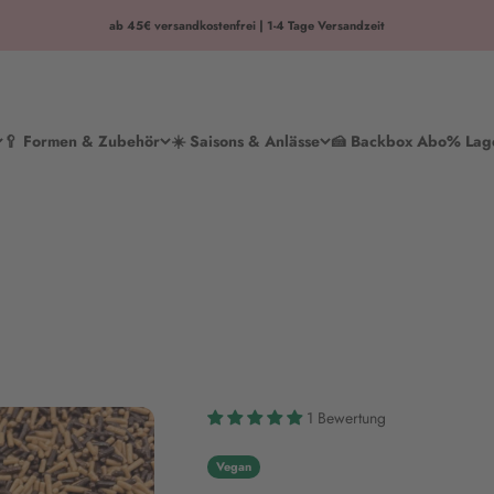
ab 45€ versandkostenfrei | 1-4 Tage Versandzeit
🥄 Formen & Zubehör
☀️ Saisons & Anlässe
🍰 Backbox Abo
% Lag
1 Bewertung
Vegan