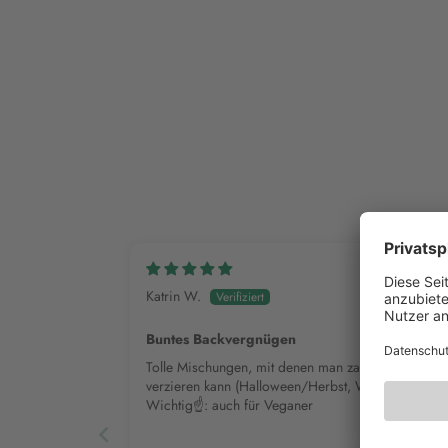
Katrin W.
Buntes Backvergnügen
Tolle Mischungen, mit denen man zauberhaft Gebä
verzieren kann (Halloween/Herbst, Weihnachten)
Wichtig☝️: auch für Veganer