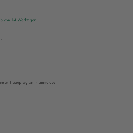
lb von 1-4 Werktagen
en
 unser
Treueprogramm anmeldest
.