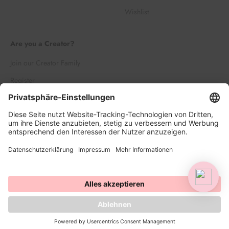
Wishlist
Are you a Creator?
Join our Creator Family
Register
Log in
© 2026, HAPPY SPRINKLES | D2C. Powered by Shopify