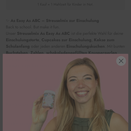
1 Kauf = 1 Mahlzeit für Kinder in Not.
✨
As Easy As ABC – Streuselmix zur Einschulung
Back to school. But make it fun.
Unser
Streuselmix As Easy As ABC
ist die perfekte Wahl für deine
Einschulungstorte
,
Cupcakes zur Einschulung
,
Kekse zum
Schulanfang
oder jeden anderen
Einschulungskuchen
. Mit bunten
Buchstaben, Zahlen, schokoladengefüllten Knusperperlen
und farbenfrohen Zuckerstreuseln
bringt dieser fröhliche
Einschulungs-Streuselmix
Farbe, Freude und jede Menge Wow-
Effekt auf deine Backkreationen.
Das Highlight: Die großen, bunten Perlen sind mit zarter Schokolade
gefüllt und sorgen nicht nur für einen besonderen Look, sondern
auch für einen extra leckeren Crunch beim Naschen.
Die liebevoll abgestimmte Mischung macht aus jeder
Torte zur
Einschulung
einen echten Hingucker und ist ideal für alle, die den
ersten Schultag gebührend feiern möchten. Ob für die
Einschulungsfeier, die Schultüte oder das Kuchenbuffet – diese
Zuckerstreusel zur Einschulung
sorgen für strahlende
Kinderaugen und unvergessliche Momente.