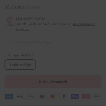
Angebot
35,00 zł
(38,89 zł/100g)
350
HAPPY POINTS
Sammle Punkte, indem du dich für unser
Treueprogramm
anmeldest
.
Zur Wunschliste hinzufügen
Size:
Beginner (90g)
Beginner (90g)
In den Warenkorb