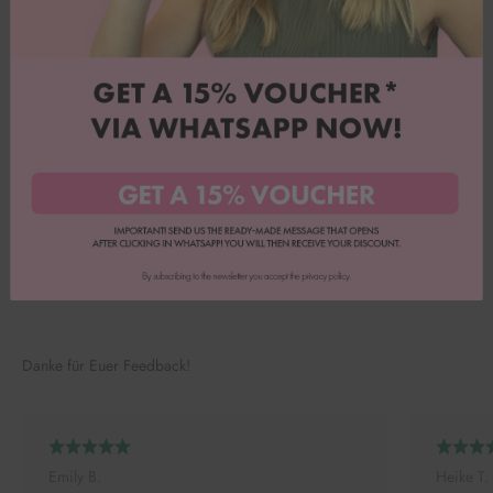
Perfekt als
Tortendeko zur Einschulung
, für Cupcakes, Cake Pops,
Donuts oder Kekse. Einfach aufstreuen und den Schulstart noch ein
bisschen bunter machen. 🎒✨
As Easy As ABC – der Streuselmix für einen unvergesslichen
ersten Schultag.
Inhaltsstoffe
Nährwerte pro 100g
Danke für Euer Feedback!
Emily B.
Heike T.