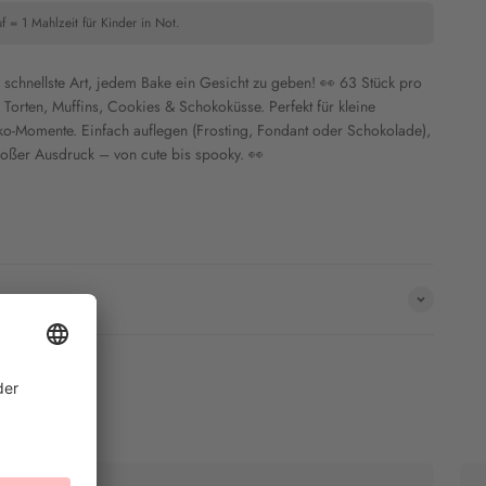
f = 1 Mahlzeit für Kinder in Not.
schnellste Art, jedem Bake ein Gesicht zu geben! 👀 63 Stück pro
 Torten, Muffins, Cookies & Schokoküsse. Perfekt für kleine
o-Momente. Einfach auflegen (Frosting, Fondant oder Schokolade),
großer Ausdruck – von cute bis spooky. 👀