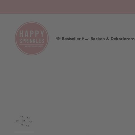
Zum Inhalt springen
HAPPY SPRINKLES | D2C
🩷 Bestseller
👩‍🍳 Backen & Dekorieren