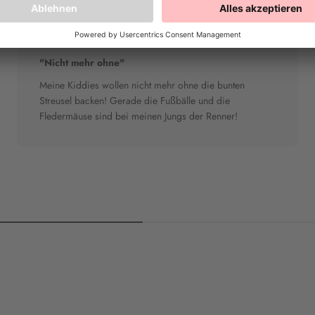
Heike T.
"Nicht mehr ohne"
Meine Kiddies wollen nicht mehr ohne die bunten
Streusel backen! Gerade die Fußbälle und die
Fledermäuse sind bei meinen Jungs der Renner!