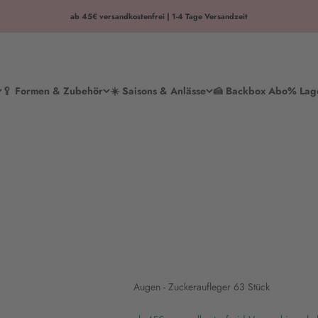
ab 45€ versandkostenfrei | 1-4 Tage Versandzeit
🥄 Formen & Zubehör
☀️ Saisons & Anlässe
🍰 Backbox Abo
% Lag
Augen - Zuckeraufleger 63 Stück