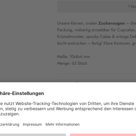
1 Kau
Unsere kleinen, ovalen
Zuckeraugen
– die 
Packung, vielseitig einsetzbar für Cupcakes,
Krümelmonster, spooky Cakes & witzige Dek
leicht andrücken – fertig! Klare Konturen, 
Maße: 10x8x4 mm
Menge: 63 Stück
Inhaltsstoffe