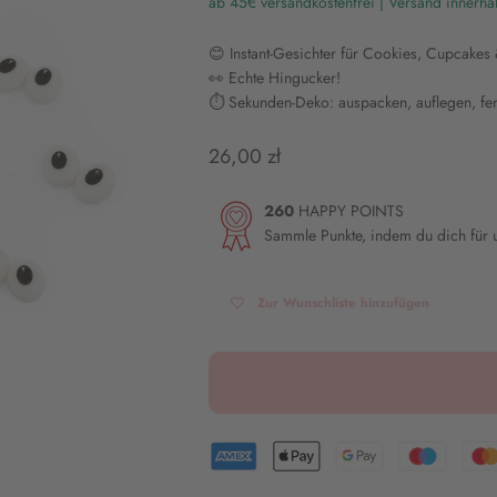
ab 45€ versandkostenfrei | Versand innerha
😊 Instant-Gesichter für Cookies, Cupcakes
👀 Echte Hingucker!
⏱️ Sekunden-Deko: auspacken, auflegen, fer
Angebot
26,00 zł
260
HAPPY POINTS
Sammle Punkte, indem du dich für
Zur Wunschliste hinzufügen