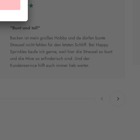
Sanni B.
"Bunt und toll"
Backen ist mein großes Hobby und da dürfen bunte
Streusel nicht fehlen für den letzten Schliff. Bei Happy
Sprinkles kaufe ich gerne, weil hier die Streusel so bunt
und die Mixe so erfinderisch sind. Und der
Kundenservice hilft auch immer lieb weiter.
Zurück
Vor