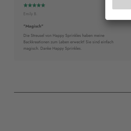
Emily B.
"Magisch"
Die Streusel von Happy Sprinkles haben meine
Backkreationen zum Leben erweckt! Sie sind einfach
magisch. Danke Happy Sprinkles.