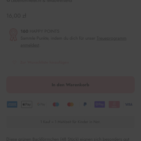
♻️ Lebensmittelecht & fettabweisend
Angebot
16,00 zł
160
HAPPY POINTS
Sammle Punkte, indem du dich für unser
Treueprogramm
anmeldest
.
Zur Wunschliste hinzufügen
In den Warenkorb
1 Kauf = 1 Mahlzeit für Kinder in Not.
Diese grünen Backförmchen (48 Stück) eignen sich besonders gut