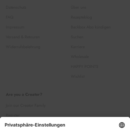
Datenschutz
Über uns
FAQ
Rezepteblog
Impressum
Backbox Abo kündigen
Versand & Retouren
Suchen
Widerrufsbelehrung
Karriere
Wholesale
HAPPY POINTS
Wishlist
Are you a Creator?
Join our Creator Family
Register
Log in