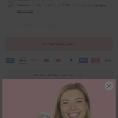
Sammle Punkte, indem du dich für unser
Treueprogramm
anmeldest
.
Zur Wunschliste hinzufügen
In den Warenkorb
1 Kauf = 1 Mahlzeit für Kinder in Not.
Dieser schwarze Tortenständer ist ein Blickfang auf jeder Party!
Verwende den Ständer, um
deine
Torten, Cupcakes, kleine
Leckereien, Kekse oder andere Süßigkeiten zu präsentieren. Deine
Gäste werden begeistert sein! 🥳
Größe: ca. 29,7 x 20,2 x 29,7 cm