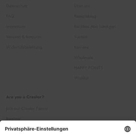
Datenschutz
Über uns
FAQ
Rezepteblog
Impressum
Backbox Abo kündigen
Versand & Retouren
Suchen
Widerrufsbelehrung
Karriere
Wholesale
HAPPY POINTS
Wishlist
Are you a Creator?
Join our Creator Family
Register
Log in