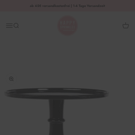
Zum Inhalt springen
ab 45€ versandkostenfrei | 1-4 Tage Versandzeit
HAPPY SPRINKLES | D2C
Menü
Suche
Waren
Bild vergrößern