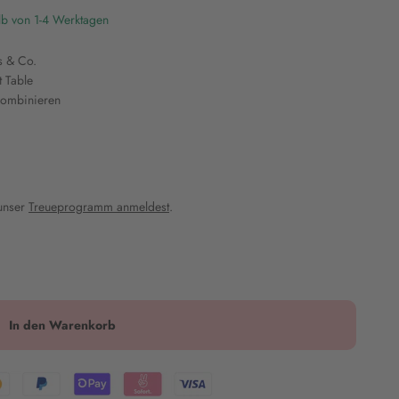
lb von 1-4 Werktagen
s & Co.
 Table
kombinieren
 unser
Treueprogramm anmeldest
.
In den Warenkorb