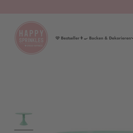
Zum Inhalt springen
HAPPY SPRINKLES | D2C
🩷 Bestseller
👩‍🍳 Backen & Dekorieren