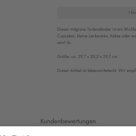
1 Kau
Dieser mitgrüne Tortenständer ist ein Blick
Cupcakes, kleine Leckereien, Kekse oder an
sein! 🥳
Größe: ca. 29,7 x 20,2 x 29,7 cm
Dieser Artikel ist lebensmittelecht. Wir
empf
Kundenbewertungen