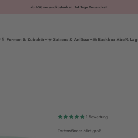
ab 45€ versandkostenfrei | 1-4 Tage Versandzeit
🥄 Formen & Zubehör
☀️ Saisons & Anlässe
🍰 Backbox Abo
% Lag
1 Bewertung
Tortenständer Mint groß