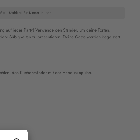
f = 1 Mahlzeit für Kinder in Not.
fang auf jeder Party! Verwende den Ständer, um
deine
Torten,
dere Süßigkeiten zu präsentieren. Deine Gäste werden begeistert
ehlen, den Kuchenständer mit der Hand zu spülen.