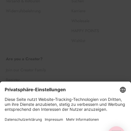
Versand & Retouren
Suchen
Widerrufsbelehrung
Karriere
Wholesale
HAPPY POINTS
Wishlist
Are you a Creator?
Join our Creator Family
Register
Log in