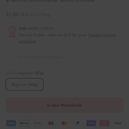
🍫 Gefüllt mit zartschmelzender, leckerer Schokolade
Angebot
31,00 zł
(41,33 zł/100g)
310
HAPPY POINTS
Sammle Punkte, indem du dich für unser
Treueprogramm
anmeldest
.
Zur Wunschliste hinzufügen
Größe:
Beginner (80g)
Beginner (80g)
In den Warenkorb