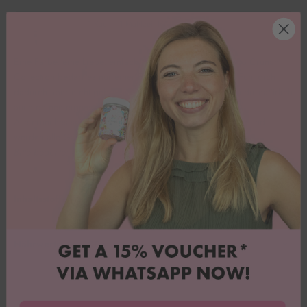
1 Kauf = 1 Mahlzeit für Kinder in Not.
Eine Farbe, eine Liebe, einfach happy. Bei unserer Choco Crunch
Collection bedarf es nur einer Farbe, um zu bestechen! Fühl dich
dadurch aber nicht gebremst! Mit dieser Basis kannst du dir natürlich
auch deinen eigenen Wunschstreuselmix zaubern.
Alle crunches schmecken nach super leckerer Schokolade und
werden alle Gäste erfreuen!
🍫🍡
Bitte beachte: Unsere Ware wird ungekühlt versendet.
Inhaltsstoffe
Nährwerte pro 100g
Danke für Euer Feedback!