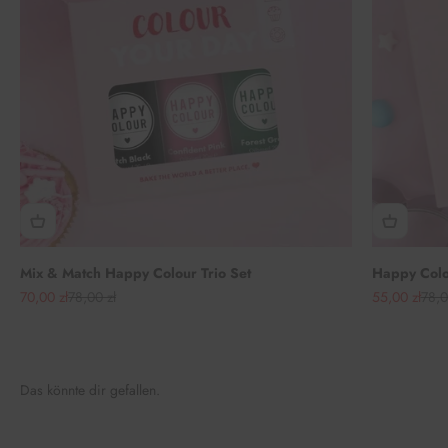
Mix & Match Happy Colour Trio Set
Happy Colou
Angebot
Regulärer Preis
Angebot
Regu
70,00 zł
78,00 zł
55,00 zł
78,0
Das könnte dir gefallen.