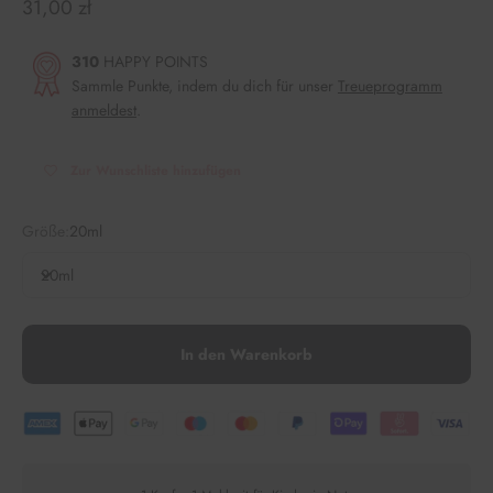
Angebot
31,00 zł
310
HAPPY POINTS
Sammle Punkte, indem du dich für unser
Treueprogramm
anmeldest
.
Zur Wunschliste hinzufügen
Größe:
20ml
20ml
In den Warenkorb