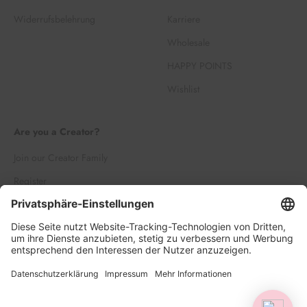
Widerrufsbelehrung
Karriere
Wholesale
HAPPY POINTS
Wishlist
Are you a Creator?
Join our Creator Family
Register
Log in