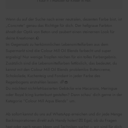
1 Kauf = 1 Mahlzeit für Kinder in Not.
Wenn du auf der Suche nach einer neutralen, dezenten Farbe bist, ist
„Concrete“ genau das Richtige für dich. Der hellgraue Farbton
ähnelt der Optik von Beton und zaubert einen steinernen Look für
deine Kreationen.🪨
Im Gegensatz zu herkömmlichen Lebensmittelfarben aus dem
Supermarkt sind die Colour Mill Oil Blends farbecht und super
ergiebig! Nur wenige Tropfen reichen für ein tolles Farbergebnis.
Zusätzlich sind die Lebensmittelfarben fettlöslich, das bedeutet, du
kannst mit den Colour Mill Oil Blends problemlos Buttercreme,
Schokolade, Kuchenteig und Fondant in jeder Farbe des
Regenbogens erstrahlen lassen. 🌈🧁
Du möchtest nicht-fett-basierten Gebäcke wie Macarons, Meringue
oder Royal Icing kunterbunt gestalten? Dann schau’ dich gerne in der
Kategorie “Colour Mill Aqua Blends” um.
Ab sofort kannst du uns auf WhatsApp erreichen und dir jede Menge
Backinspirationen direkt aufs Handy holen! 💌 Egal, ob du Fragen
hast oder nach neuen Ideen und Techniken suchst – wir sind für dich