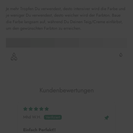
Je mehr Tropfen Du verwendest, desto intensiver wird die Farbe und
je weniger Du verwendest, desto weicher wird der Farbton. Baue
die Farbe langsam auf, während Du Deinen Teig/Creme einfärbst,
um den gewünschten Farbton zu erreichen.
Kundenbewertungen
Mhd W.H.
Alin
Einfach Perfekt!!
Colo