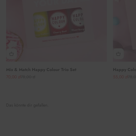
Mix & Match Happy Colour Trio Set
Happy Colou
Angebot
Regulärer Preis
Angebot
Regu
70,00 zł
78,00 zł
55,00 zł
78,0
Das könnte dir gefallen.