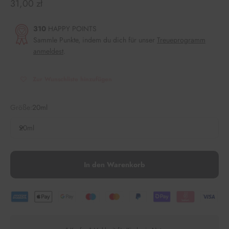
Angebot
31,00 zł
310
HAPPY POINTS
Sammle Punkte, indem du dich für unser
Treueprogramm
anmeldest
.
Zur Wunschliste hinzufügen
Größe:
20ml
20ml
In den Warenkorb