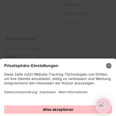
Wholesale
HAPPY POINTS
Wishlist
Are you a Creator?
Join our Creator Family
Register
Log in