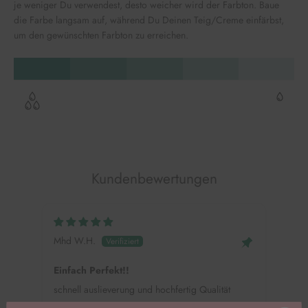
je weniger Du verwendest, desto weicher wird der Farbton. Baue
die Farbe langsam auf, während Du Deinen Teig/Creme einfärbst,
um den gewünschten Farbton zu erreichen.
Kundenbewertungen
Mhd W.H.
Alin
Einfach Perfekt!!
Colo
schnell auslieverung und hochfertig Qualität
Ich 
scho