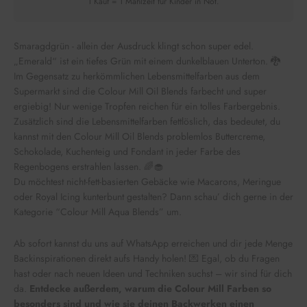
1 Kauf = 1 Mahlzeit für Kinder in Not.
Smaragdgrün - allein der Ausdruck klingt schon super edel.
„Emerald“ ist ein tiefes Grün mit einem dunkelblauen Unterton. 🐉
Im Gegensatz zu herkömmlichen Lebensmittelfarben aus dem
Supermarkt sind die Colour Mill Oil Blends farbecht und super
ergiebig! Nur wenige Tropfen reichen für ein tolles Farbergebnis.
Zusätzlich sind die Lebensmittelfarben fettlöslich, das bedeutet, du
kannst mit den Colour Mill Oil Blends problemlos Buttercreme,
Schokolade, Kuchenteig und Fondant in jeder Farbe des
Regenbogens erstrahlen lassen. 🌈🧁
Du möchtest nicht-fett-basierten Gebäcke wie Macarons, Meringue
oder Royal Icing kunterbunt gestalten? Dann schau’ dich gerne in der
Kategorie “Colour Mill Aqua Blends” um.
Ab sofort kannst du uns auf WhatsApp erreichen und dir jede Menge
Backinspirationen direkt aufs Handy holen! 💌 Egal, ob du Fragen
hast oder nach neuen Ideen und Techniken suchst – wir sind für dich
da.
Entdecke außerdem, warum die Colour Mill Farben so
besonders sind und wie sie deinen Backwerken einen