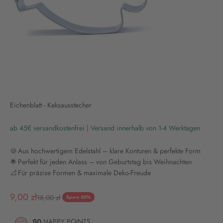
Eichenblatt - Keksausstecher
ab 45€ versandkostenfrei | Versand innerhalb von 1-4 Werktagen
🍪 Aus hochwertigem Edelstahl – klare Konturen & perfekte Form
🌟 Perfekt für jeden Anlass – von Geburtstag bis Weihnachten
📐 Für präzise Formen & maximale Deko-Freude
Angebot
9,00 zł
Regulärer Preis
18,00 zł
Spare 50%
90
HAPPY POINTS