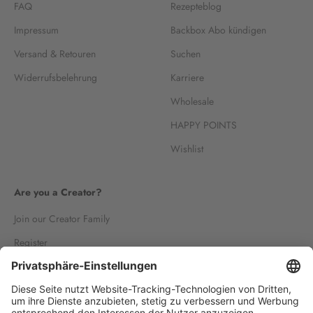
FAQ
Rezepteblog
Impressum
Backbox Abo kündigen
Versand & Retouren
Suchen
Widerrufsbelehrung
Karriere
Wholesale
HAPPY POINTS
Wishlist
Are you a Creator?
Join our Creator Family
Register
Log in