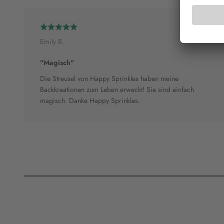
Emily B.
"Magisch"
Die Streusel von Happy Sprinkles haben meine
Backkreationen zum Leben erweckt! Sie sind einfach
magisch. Danke Happy Sprinkles.