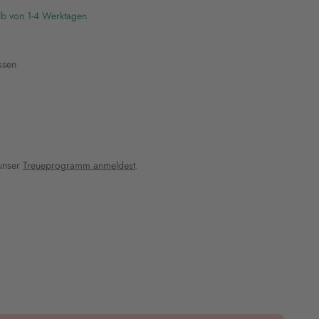
lb von 1-4 Werktagen
ssen
 unser
Treueprogramm anmeldest
.