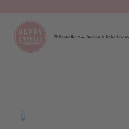
Zum Inhalt springen
HAPPY SPRINKLES | D2C
🩷 Bestseller
👩‍🍳 Backen & Dekorieren