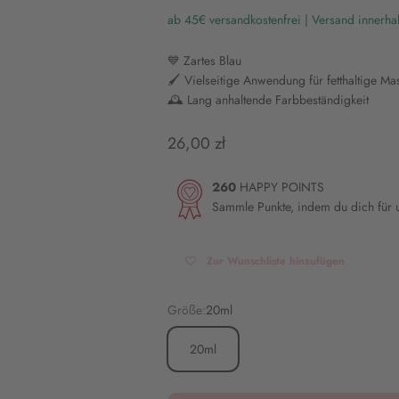
ab 45€ versandkostenfrei | Versand innerha
💙 Zartes Blau
🖌️ Vielseitige Anwendung für fetthaltige Ma
🕰️ Lang anhaltende Farbbeständigkeit
Angebot
26,00 zł
260
HAPPY POINTS
Sammle Punkte, indem du dich für
Zur Wunschliste hinzufügen
Größe:
20ml
20ml