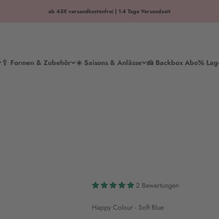
ab 45€ versandkostenfrei | 1-4 Tage Versandzeit
🥄 Formen & Zubehör
☀️ Saisons & Anlässe
🍰 Backbox Abo
% Lag
2 Bewertungen
Happy Colour - Soft Blue