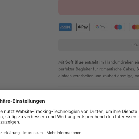
1 Kau
Mit
Soft Blue
entsteht im Handumdrehen ein
perfekter Begleiter für romantische Cakes,
einfach verarbeiten und zaubert cremige, pas
Inhaltsstoffe