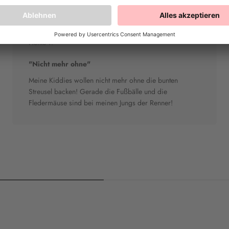
Heike T.
"Nicht mehr ohne"
Meine Kiddies wollen nicht mehr ohne die bunten
Streusel backen! Gerade die Fußbälle und die
Fledermäuse sind bei meinen Jungs der Renner!