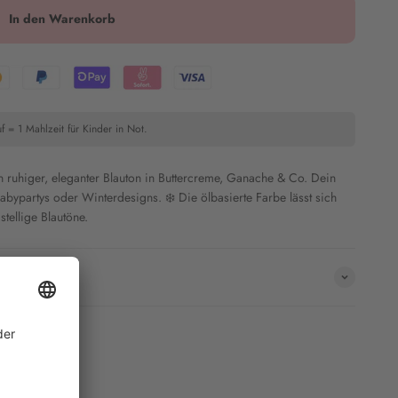
In den Warenkorb
f = 1 Mahlzeit für Kinder in Not.
 ruhiger, eleganter Blauton in Buttercreme, Ganache & Co. D
ein
 Babypartys oder Winterdesigns. ❄️
Die ölbasierte Farbe lässt sich
tellige Blautöne.