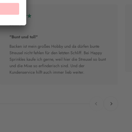
Sanni B.
"Bunt und toll"
Backen ist mein großes Hobby und da dürfen bunte
Streusel nicht fehlen für den letzten Schliff. Bei Happy
Sprinkles kaufe ich gerne, weil hier die Streusel so bunt
und die Mixe so erfinderisch sind. Und der
Kundenservice hilft auch immer lieb weiter.
Zurück
Vor