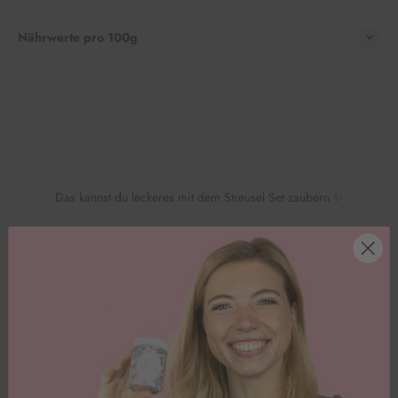
Nährwerte pro 100g
Das kannst du leckeres mit dem Streusel Set zaubern ✨