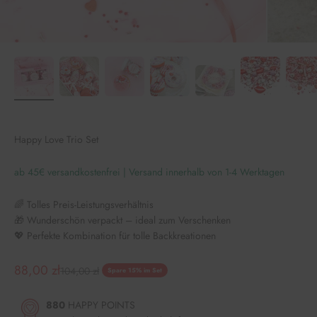
Happy Love Trio Set
ab 45€ versandkostenfrei | Versand innerhalb von 1-4 Werktagen
🌈 Tolles Preis-Leistungsverhältnis
🎁 Wunderschön verpackt – ideal zum Verschenken
💖 Perfekte Kombination für tolle Backkreationen
Angebot
88,00 zł
Regulärer Preis
104,00 zł
Spare 15% im Set
880
HAPPY POINTS