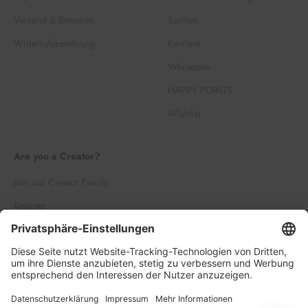
Versand & Retouren
Suchen
Widerrufsbelehrung
Karriere
Wholesale
HAPPY POINTS
Wishlist
Are you a Creator?
Join our Creator Family
Register
Log in