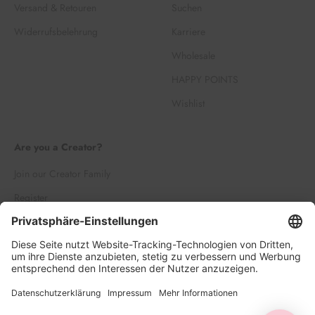
Versand & Retouren
Suchen
Widerrufsbelehrung
Karriere
Wholesale
HAPPY POINTS
Wishlist
Are you a Creator?
Join our Creator Family
Register
Log in