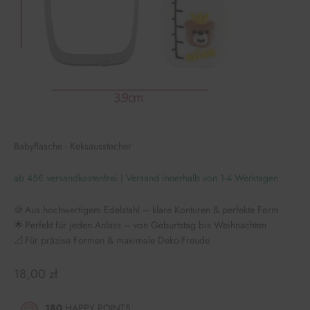
Babyflasche - Keksausstecher
ab 45€ versandkostenfrei | Versand innerhalb von 1-4 Werktagen
🍪 Aus hochwertigem Edelstahl – klare Konturen & perfekte Form
🌟 Perfekt für jeden Anlass – von Geburtstag bis Weihnachten
📐 Für präzise Formen & maximale Deko-Freude
Angebot
18,00 zł
180
HAPPY POINTS