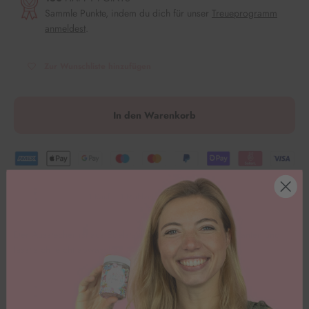
Sammle Punkte, indem du dich für unser
Treueprogramm
anmeldest
.
Zur Wunschliste hinzufügen
In den Warenkorb
1 Kauf = 1 Mahlzeit für Kinder in Not.
Der Ausstecher ist aus Edelstahl und zieht daher glatte Kanten und
lässt sich leicht abwaschen. Los geht’s
🥳