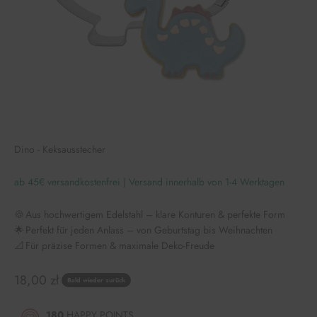
Dino - Keksausstecher
ab 45€ versandkostenfrei | Versand innerhalb von 1-4 Werktagen
🍪 Aus hochwertigem Edelstahl – klare Konturen & perfekte Form
🌟 Perfekt für jeden Anlass – von Geburtstag bis Weihnachten
📐 Für präzise Formen & maximale Deko-Freude
Angebot
18,00 zł
Bald wieder zurück
180
HAPPY POINTS