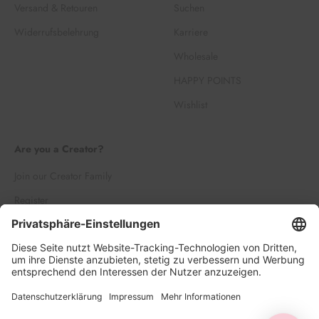
Versand & Retouren
Suchen
Widerrufsbelehrung
Karriere
Wholesale
HAPPY POINTS
Wishlist
Are you a Creator?
Join our Creator Family
Register
Log in