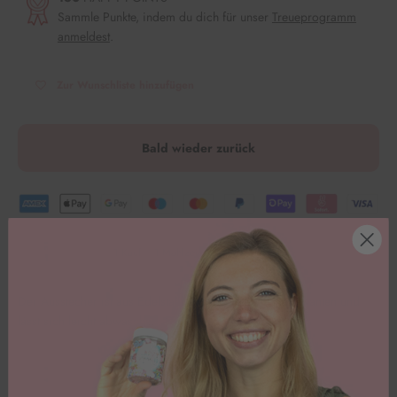
Sammle Punkte, indem du dich für unser
Treueprogramm
anmeldest
.
Zur Wunschliste hinzufügen
Bald wieder zurück
1 Kauf = 1 Mahlzeit für Kinder in Not.
Der Ausstecher ist aus Edelstahl und zieht daher glatte Kanten und
lässt sich leicht abwaschen. Los geht’s
🥳