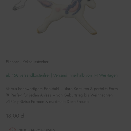
Einhorn - Keksausstecher
ab 45€ versandkostenfrei | Versand innerhalb von 1-4 Werktagen
🍪 Aus hochwertigem Edelstahl – klare Konturen & perfekte Form
🌟 Perfekt für jeden Anlass – von Geburtstag bis Weihnachten
📐 Für präzise Formen & maximale Deko-Freude
Angebot
18,00 zł
180
HAPPY POINTS