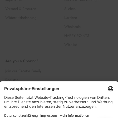
Versand & Retouren
Suchen
Widerrufsbelehrung
Karriere
Wholesale
HAPPY POINTS
Wishlist
Are you a Creator?
Join our Creator Family
Register
Log in