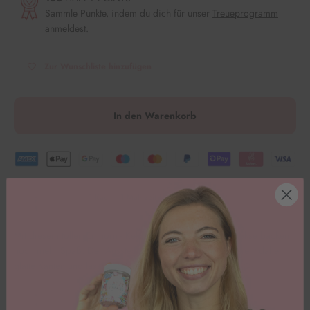
Sammle Punkte, indem du dich für unser
Treueprogramm
anmeldest
.
Zur Wunschliste hinzufügen
In den Warenkorb
1 Kauf = 1 Mahlzeit für Kinder in Not.
Mit diesem tollen Einhorn
- Keksausstecher macht das Kekse backen
noch mehr Spaß. Der Ausstecher ist aus Edelstahl und zieht daher
glatte Kanten und lässt sich leicht abwaschen. Los geht’s
🥳