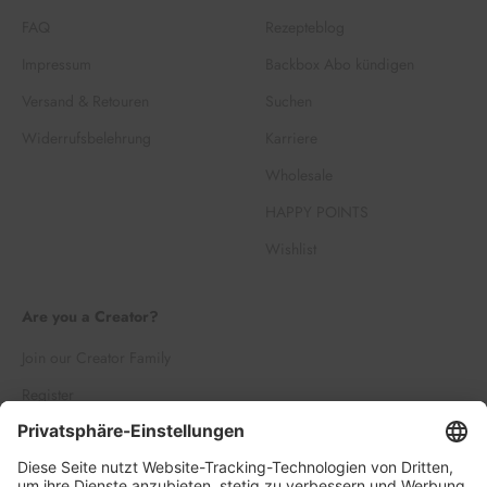
FAQ
Rezepteblog
Impressum
Backbox Abo kündigen
Versand & Retouren
Suchen
Widerrufsbelehrung
Karriere
Wholesale
HAPPY POINTS
Wishlist
Are you a Creator?
Join our Creator Family
Register
Log in