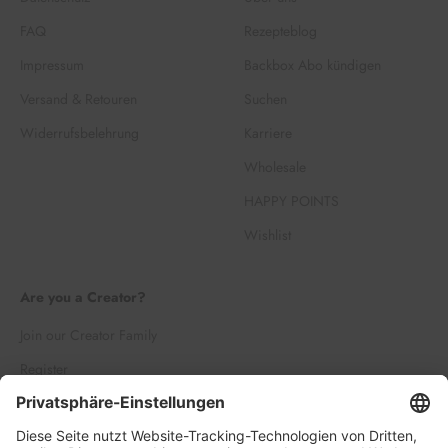
FAQ
Rezepteblog
Impressum
Backbox Abo kündigen
Versand & Retouren
Suchen
Widerrufsbelehrung
Karriere
Wholesale
HAPPY POINTS
Wishlist
Are you a Creator?
Join our Creator Family
Register
Log in