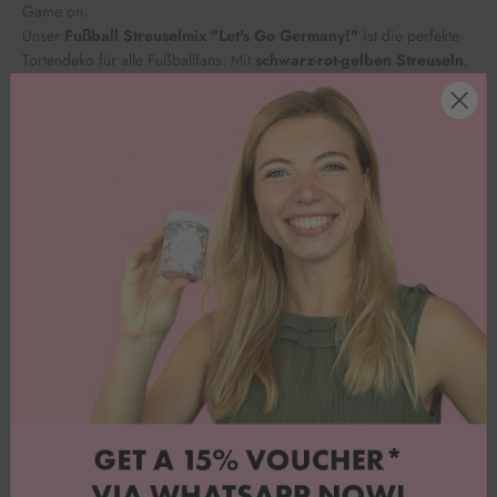
Game on.
Unser
Fußball Streuselmix "Let's Go Germany!"
ist die perfekte
Tortendeko für alle Fußballfans. Mit
schwarz-rot-gelben Streuseln
,
schokoladengefüllten Knusperperlen und kleinen Fußbällen
verwandelt er Torten, Cupcakes und Kuchen im Handumdrehen in
echte Fan-Highlights.
Ob
WM-Party, EM-Abend, Fußballgeburtstag oder Public
Viewing mit Freunden
– dieser
Fußball-Streuselmix
sorgt für die
passende Deko und bringt Stadion-Stimmung auf dein Kuchenbuffet.
Die Kombination aus glänzenden Perlen, knusprigen Schokokugeln
und detailverliebten Fußballmotiven macht jede
Fußballtorte
zum
Hingucker. Perfekt für alle, die ihre Liebe zum Fußball auch beim
Backen zeigen möchten.
Für große Emotionen, spannende Spiele und Tore in letzter Minute.
Let's Go Germany! 🇩🇪⚽
Inhaltsstoffe