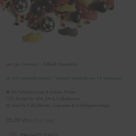
Let's go, Germany! - Fußball Streuselmix
ab 45€ versandkostenfrei | Versand innerhalb von 1-4 Werktagen
⚽ Mit Fußballmotiven & Schoko-Perlen
🇩🇪 Perfekt für WM, EM & Fußballpartys
🎂 Ideal für Fußballtorten, Cupcakes & Fußballgeburtstage
Angebot
35,00 zł
(38,89 zł/100g)
350
HAPPY POINTS